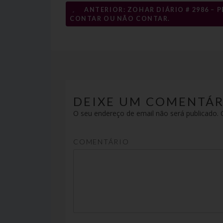
←
ANTERIOR: ZOHAR DIÁRIO # 2986 – P
Navegação
CONTAR OU NÃO CONTAR.
de
artigos
DEIXE UM COMENTÁR
O seu endereço de email não será publicado.
C
COMENTÁRIO