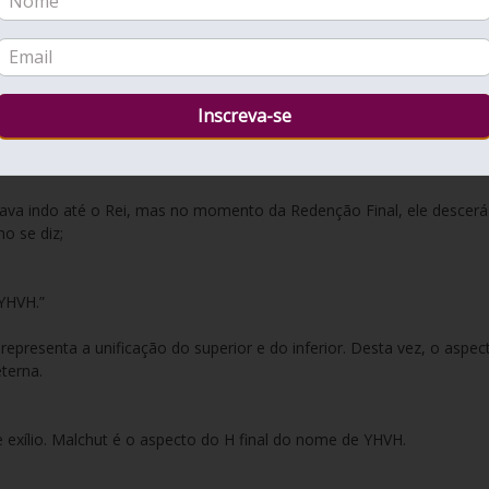
 com a rainha.
ante do rei.”
tava indo até o Rei, mas no momento da Redenção Final, ele descerá
mo se diz;
 YHVH.”
terna.
exílio. Malchut é o aspecto do H final do nome de YHVH.