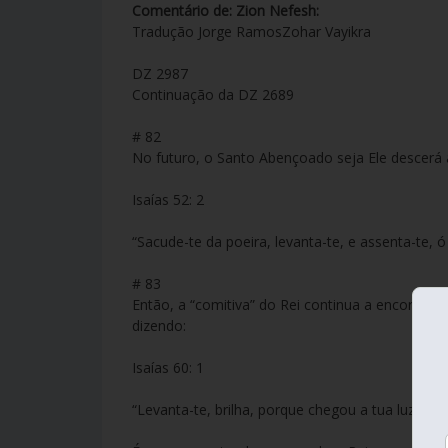
Comentário de: Zion Nefesh:
Tradução Jorge RamosZohar Vayikra
DZ 2987
Continuação da DZ 2689
# 82
No futuro, o Santo Abençoado seja Ele descerá a
Isaías 52: 2
“Sacude-te da poeira, levanta-te, e assenta-te, ó
# 83
Então, a “comitiva” do Rei continua a encorajar a
dizendo:
Isaías 60: 1
“Levanta-te, brilha, porque chegou a tua luz, e a