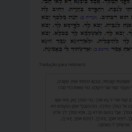
Tradução para Hebraico:
82. ָּׁמַעְתִּי וְשָׁכַחְתִּי, וְעַכְשָׁו הִרְוַחְתִּי אוֹתוֹ. שֶׁשָּׁנִינוּ
עָפָר קוּמִי שְׁבִי יְרוּשָׁלִָם. כְּמִי שֶׁאוֹחֵז בִּידֵי חֲבֵרוֹ
83. ּמִי אוֹרִי כִּי בָא אוֹרֵךְ, הֲרֵי הַמֶּלֶךְ כָּאן, וַדַּאי שֶׁאָז
בַע אֶל הַמֶּלֶךְ הַחַדְרָה, כְּמוֹ זֶה)בְּכָל אוֹתָן הַפְּעָמִים הִיא
לֶךְ. אֲבָל בַּפַּעַם הַזּוֹ לֹא כָּךְ, אֶלָּא הַמֶּלֶךְ יֵלֵךְ אֵלֶיהָ
ָבֹא לָךְ, לְפַיֵּס אוֹתָךְ. יָבֹא לָךְ, לְהָקִים אוֹתָךְ. יָבֹא לָךְ
ר וְאֵרַשְׂתִּיךְ לִי בֶּאֱמוּנָה