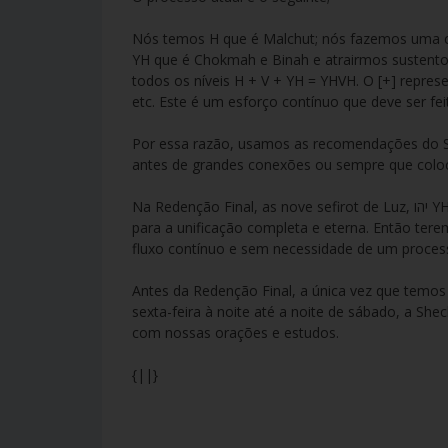
Nós temos H que é Malchut; nós fazemos uma c
YH que é Chokmah e Binah e atrairmos sustent
todos os níveis H + V + YH = YHVH. O [+] repre
etc. Este é um esforço contínuo que deve ser fe
Por essa razão, usamos as recomendações do Sa
antes de grandes conexões ou sempre que coloc
Na Redenção Final, as nove sefirot de Luz, יהו YHV, irão se unir com Malchut ה H, que não tem luz própria e irão puxa-la
para a unificação completa e eterna. Então tere
fluxo contínuo e sem necessidade de um process
Antes da Redenção Final, a única vez que temos
sexta-feira à noite até a noite de sábado, a She
com nossas orações e estudos.
{||}