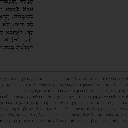
אָמַר רַבִּי יְהוּדָה, וַדַּאי דִּבַּרְתָּ עַל לִבִּי וְהִתְיַשֵּׁב, וְזֶהוּ בֵּרוּר הַדָּבָר. וְזֶה הוֹלֵךְ כְּמוֹ דָבָר אֶחָד שֶׁש,
ַר רַבִּי יוֹסֵי, עָתִיד הַקָּדוֹשׁ בָּרוּךְ הוּא לְהַכְרִיז עַל כְּנֶסֶת יִשְׂרָאֵל וְיֹאמַר,(ישעיה נב)הִתְנַעֲרִי מֵ
יֹאמַר: הִתְנַעֵר, קוּם! כָּךְ הַקָּדוֹשׁ בָּרוּךְ הוּא יֹאחַז בָּהּ וְיֹאמַר: הִתְנַעֲרִי, קוּמִי
אָמַר לוֹ רַבִּי אָחָא, וְכָךְ כָּל אוֹתָם בְּנֵי הֵיכַל הַמֶּלֶךְ פּוֹתְחִים בְּלָשׁוֹן זֶה. זֶהוּ שֶׁכָּתוּב (שם ט) קו
א הַכָּבוֹד שֶׁלָּהּ, וְשִׂמְחַת הַכֹּל כְּשֶׁהַמֶּלֶךְ מִתְפַּיֵּס עִמָּהּ. (כָּתוּב (מלכים-א א) וַתָּבֹא בַת שֶׁ
אָה אֶל הַמֶּלֶךְ וְעוֹמֶדֶת לְפָנָיו. זֶהוּ שֶׁכָּתוּב (מלכים-א א) וַתָּבֹא לִפְנֵי הַמֶּלֶךְ, וַתַּעֲמֹד לִפְנֵי הַמֶּ
יִתְפַּיֵּס עִמָּהּ וְיָשִׁיב אוֹתָהּ לְהֵיכָלוֹ. זֶהוּ שֶׁכָּתוּב הִנֵּה מַלְכֵּךְ יָבֹא לָךְ, וַדַּאי, וְלֹא אַתְּ אֵלָיו. י
הַשְׁלִים אוֹתָךְ בַּכֹּל. יָבֹא לָךְ, לְהַכְנִיס אוֹתָךְ לְהֵיכָלוֹ וּלְהִזְדַּוֵּג עִמָּךְ זִוּוּג עוֹלָמִים, כְּמוֹ שֶׁנֶּאֱמַ