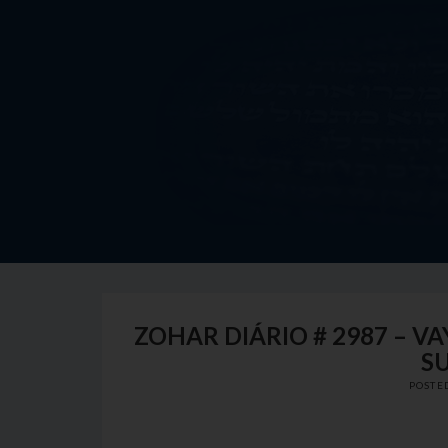
Skip
to
content
ZOHAR DIÁRIO # 2987 – VA
S
POSTE