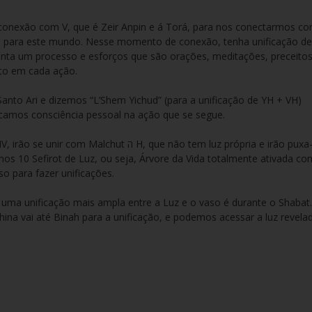
onexão com V, que é Zeir Anpin e á Torá, para nos conectarmos c
o para este mundo. Nesse momento de conexão, tenha unificação de
senta um processo e esforços que são orações, meditações, preceito
ito em cada ação.
nto Ari e dizemos “L’Shem Yichud” (para a unificação de YH + VH)
amos consciência pessoal na ação que se segue.
mos 10 Sefirot de Luz, ou seja, Árvore da Vida totalmente ativada co
o para fazer unificações.
 uma unificação mais ampla entre a Luz e o vaso é durante o Shabat
china vai até Binah para a unificação, e podemos acessar a luz revela