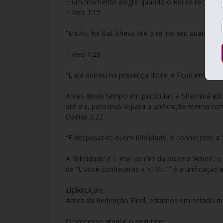
É um momento alegre quando o Rei se reconcilia
1 Reis 1:15
“Então, foi Bat-Sheva até o rei no seu quarto.”
1 Reis 1:28
“E ela entrou na presença do rei e ficou em pé di
Antes deste tempo em particular, a Shechiná es
até ela, para levá-la para a unificação eterna co
Oséias 2:22
“E desposar-te-ei em fidelidade, e conhecerás a
A ‘fidelidade’ é ‘אֱמוּנָה’ da raiz da palavra ‘Amen’, e representa a unificação do superior e do inferior. Desta vez, o aspecto
de “E você conhecerás a YHVH.”” é a unificação e
Lição:
Lição;
Antes da Redenção Final, estamos em estado de 
O processo atual é o seguinte;