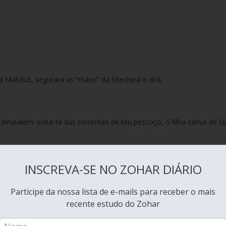
 Malchut, segurará as “mãos” da Shechiná e dirá.
 Jerusalém: solta-te das correntes de teu pescoço, ó filha cativa de Si
 Shechiná a se levantar e aceitar a honra que lhe foi dada pelo rei,
INSCREVA-SE NO ZOHAR DIÁRIO
Participe da nossa lista de e-mails para receber o mais
recente estudo do Zohar
 glória de YHVH nasceu sobre ti”.