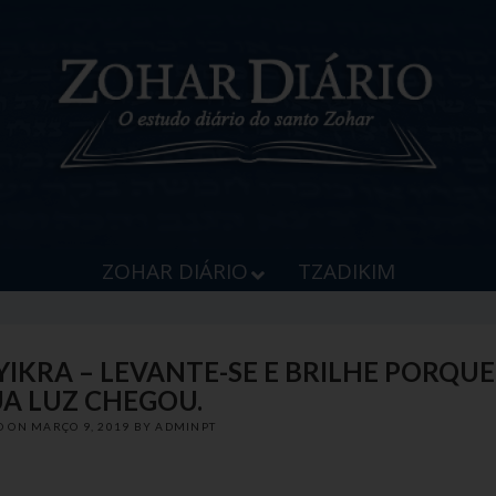
ZOHAR DIÁRIO
TZADIKIM
YIKRA – LEVANTE-SE E BRILHE PORQUE
UA LUZ CHEGOU.
D ON
MARÇO 9, 2019
BY
ADMINPT