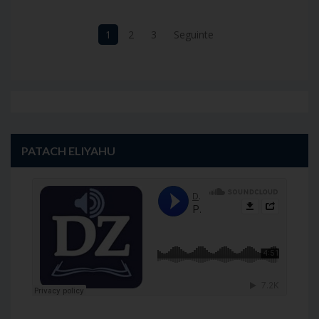
1
2
3
Seguinte
Navegação
de
artigos
PATACH ELIYAHU