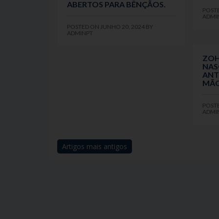
ABERTOS PARA BÊNÇÃOS.
POST
ADMI
POSTED ON
JUNHO 20, 2024
BY
ADMINPT
ZOH
NAS
ANT
MÃO
POST
ADMI
Artigos mais antigos
Navegação
de
artigos