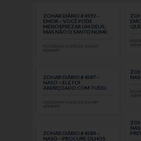
ZOHAR DIÁRIO # 4592 –
ZOH
EMOR – VOCÊ PODE
EMO
MENOSPREZAR UM DEUS,
QUE
MAS NÃO O SANTO NOME.
POST
ADMI
POSTED ON
JUNHO 30, 2024
BY
ADMINPT
ZOH
ZOHAR DIÁRIO # 4587 –
NAS
NASO – ELE FOI
ABENÇOADO COM TUDO.
POST
ADMI
POSTED ON
JUNHO 24, 2024
BY
ADMINPT
ZOH
NAS
ZOHAR DIÁRIO # 4584 –
PRE
NASO – PROCURE OLHOS