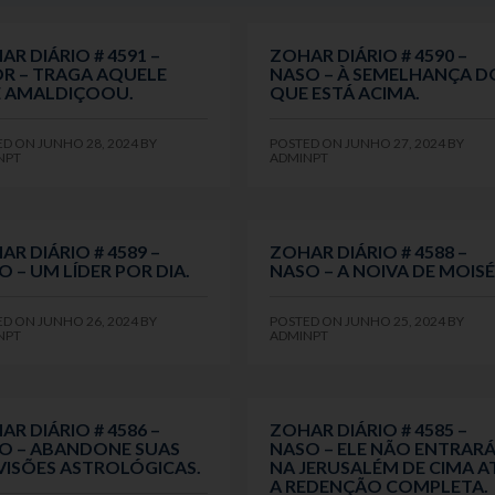
AR DIÁRIO # 4591 –
ZOHAR DIÁRIO # 4590 –
R – TRAGA AQUELE
NASO – À SEMELHANÇA D
 AMALDIÇOOU.
QUE ESTÁ ACIMA.
ED ON
JUNHO 28, 2024
BY
POSTED ON
JUNHO 27, 2024
BY
NPT
ADMINPT
AR DIÁRIO # 4589 –
ZOHAR DIÁRIO # 4588 –
O – UM LÍDER POR DIA.
NASO – A NOIVA DE MOISÉ
ED ON
JUNHO 26, 2024
BY
POSTED ON
JUNHO 25, 2024
BY
NPT
ADMINPT
AR DIÁRIO # 4586 –
ZOHAR DIÁRIO # 4585 –
O – ABANDONE SUAS
NASO – ELE NÃO ENTRAR
VISÕES ASTROLÓGICAS.
NA JERUSALÉM DE CIMA A
A REDENÇÃO COMPLETA.