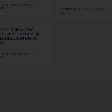
ED ON
JUNHO 23, 2024
BY
NPT
POSTED ON
JUNHO 21, 2024
BY
ADMINPT
AR DIÁRIO # 4583 –
O – PENSE NO AMOR
ES DE LEVANTAR AS
S.
ED ON
JUNHO 19, 2024
BY
NPT