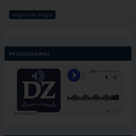
Artigos mais antigos
Navegação
de
artigos
PATACH ELIYAHU