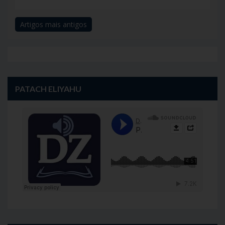
Artigos mais antigos
Navegação
de
artigos
PATACH ELIYAHU