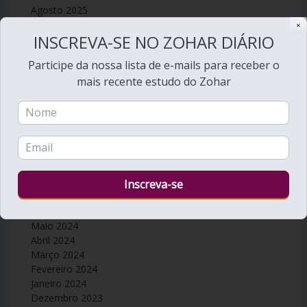
Agosto 2025
Julho 2025
✕
INSCREVA-SE NO ZOHAR DIÁRIO
Junho 2025
Maio 2025
Participe da nossa lista de e-mails para receber o
Abril 2025
mais recente estudo do Zohar
Março 2025
Fevereiro 2025
Janeiro 2025
Dezembro 2024
Novembro 2024
Outubro 2024
Setembro 2024
Agosto 2024
Julho 2024
Junho 2024
Maio 2024
Abril 2024
Março 2024
Fevereiro 2024
Janeiro 2024
Dezembro 2023