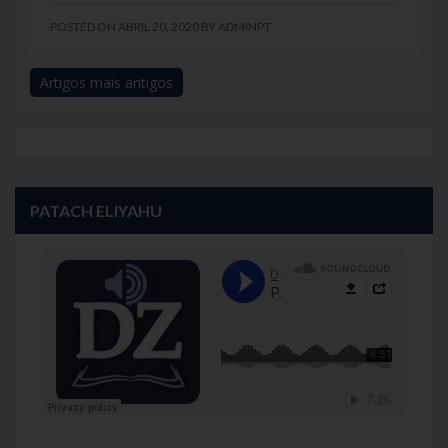
POSTED ON
ABRIL 20, 2020
BY
ADMINPT
Artigos mais antigos
Navegação
de
artigos
PATACH ELIYAHU