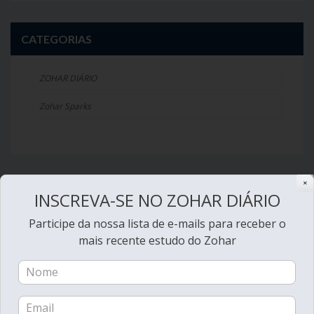
CATEGORIAS
ZOHAR DIÁRIO
Zohar Sparks
✕
Agosto 2020
INSCREVA-SE NO ZOHAR DIÁRIO
D
S
T
Q
Q
S
S
Participe da nossa lista de e-mails para receber o
1
mais recente estudo do Zohar
2
3
4
5
6
7
8
9
10
11
12
13
14
15
16
17
18
19
20
21
22
23
24
25
26
27
28
29