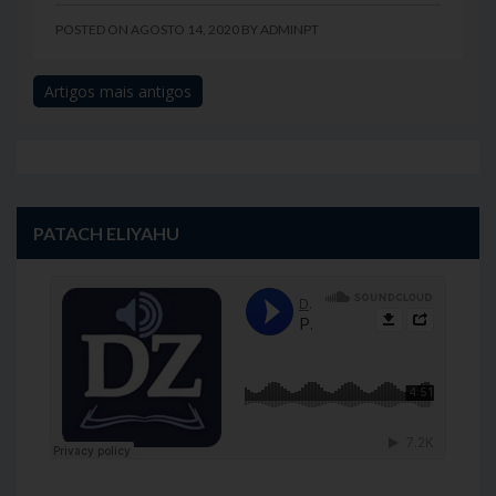
POSTED ON
AGOSTO 14, 2020
BY
ADMINPT
Artigos mais antigos
Navegação
de
artigos
PATACH ELIYAHU