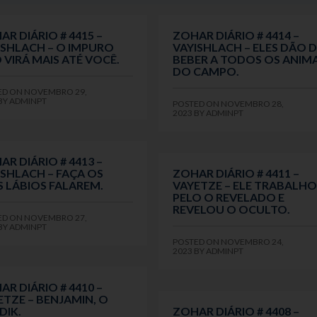
AR DIÁRIO # 4415 –
ZOHAR DIÁRIO # 4414 –
ISHLACH – O IMPURO
VAYISHLACH – ELES DÃO 
 VIRÁ MAIS ATÉ VOCÊ.
BEBER A TODOS OS ANIMA
DO CAMPO.
ED ON
NOVEMBRO 29,
BY
ADMINPT
POSTED ON
NOVEMBRO 28,
2023
BY
ADMINPT
AR DIÁRIO # 4413 –
ISHLACH – FAÇA OS
ZOHAR DIÁRIO # 4411 –
S LÁBIOS FALAREM.
VAYETZE – ELE TRABALH
PELO O REVELADO E
REVELOU O OCULTO.
ED ON
NOVEMBRO 27,
BY
ADMINPT
POSTED ON
NOVEMBRO 24,
2023
BY
ADMINPT
AR DIÁRIO # 4410 –
ETZE – BENJAMIN, O
DIK.
ZOHAR DIÁRIO # 4408 –