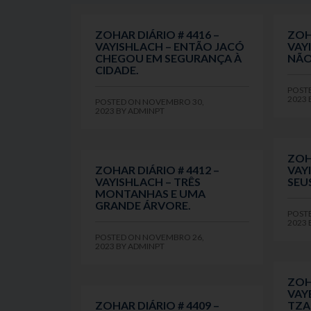
ZOHAR DIÁRIO # 4416 –
ZOH
VAYISHLACH – ENTÃO JACÓ
VAY
CHEGOU EM SEGURANÇA À
NÃO
CIDADE.
POST
2023
POSTED ON
NOVEMBRO 30,
2023
BY
ADMINPT
ZOH
ZOHAR DIÁRIO # 4412 –
VAY
VAYISHLACH – TRÊS
SEU
MONTANHAS E UMA
GRANDE ÁRVORE.
POST
2023
POSTED ON
NOVEMBRO 26,
2023
BY
ADMINPT
ZOH
VAY
ZOHAR DIÁRIO # 4409 –
TZA