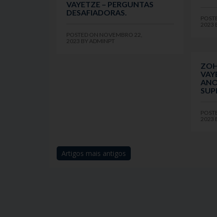
VAYETZE – PERGUNTAS
DESAFIADORAS.
POST
2023
POSTED ON
NOVEMBRO 22,
2023
BY
ADMINPT
ZOH
VAY
ANO
SUPE
POST
2023
Artigos mais antigos
Navegação
de
artigos