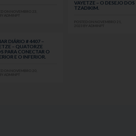
VAYETZE – O DESEJO DOS
TZADIKIM.
ED ON
NOVEMBRO 23,
BY
ADMINPT
POSTED ON
NOVEMBRO 21,
2023
BY
ADMINPT
AR DIÁRIO # 4407 –
ETZE – QUATORZE
S PARA CONECTAR O
RIOR E O INFERIOR.
ED ON
NOVEMBRO 20,
BY
ADMINPT