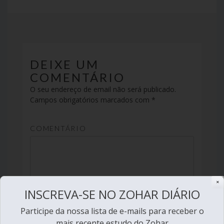
DEIXE UM
COMENTÁRIO
O seu endereço de email não será publicado.
Campos obrigatórios marcados com
*
COMENTÁRIO
✕
INSCREVA-SE NO ZOHAR DIÁRIO
Participe da nossa lista de e-mails para receber o
Nome
*
mais recente estudo do Zohar