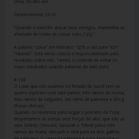
cima, foi dito em
Deuteronômio 23:10
“Quando o exército atacar seus inimigos, mantenha-se
afastado de todas as coisas ruins (דָּבָר).”
A palavra “coisa” em hebraico ‘דָּבָר’é a raiz para ‘דיבור’
“falando”. Este verso coloca a responsabilidade pelo
resultado sobre nós. Temos o controle de evitar os
maus resultados usando palavras do lado puro.
# 108
O Lulav que nós usamos no feriado de Sucot tem as
quatro espécies com sete partes; três ramos de murta,
dois ramos de salgueiro, um ramo de palmeira e Etrog
(frutas cítricas).
Quando os reunimos para seguir o preceito da Torá,
despertamos as outras sete forças do alto, que são as
sete Sefirot; Chessed, Gevurah e Tiferet pelos três
ramos da murta. Netzach e Hod para os dois galhos
de salgueiro. O ramo da palmeira é para Yessod e o