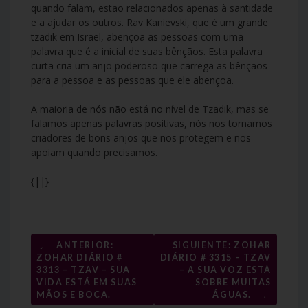
quando falam, estão relacionados apenas à santidade
e a ajudar os outros. Rav Kanievski, que é um grande
tzadik em Israel, abençoa as pessoas com uma
palavra que é a inicial de suas bênçãos. Esta palavra
curta cria um anjo poderoso que carrega as bênçãos
para a pessoa e as pessoas que ele abençoa.
A maioria de nós não está no nível de Tzadik, mas se
falamos apenas palavras positivas, nós nos tornamos
criadores de bons anjos que nos protegem e nos
apoiam quando precisamos.
{||}
←
ANTERIOR:
SIGUIENTE: ZOHAR
Navegação
ZOHAR DIÁRIO #
DIÁRIO # 3315 – TZAV
3313 – TZAV – SUA
– A SUA VOZ ESTÁ
de
VIDA ESTÁ EM SUAS
SOBRE MUITAS
→
MÃOS E BOCA.
ÁGUAS.
artigos