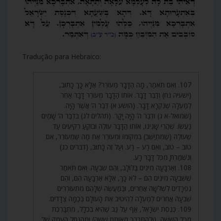
Tradução para Hebraico:
107. וְאִם תֹּאמַר, מָה הַדָּבָר מְעוֹרֵר? אֶלָּא כָּךְ כָּתוּב,
(ישעיה נח) וְדַבֵּר דָּבָר. אוֹתוֹ הַדָּבָר מְעוֹרֵר דָּבָר אַחֵר
לְמַעְלָה שֶׁנִּקְרָא דָבָר. (הושע א) דְּבַר ה’ אֲשֶׁר הָיָה.
(שמואל-א ג) וּדְבַר ה’ הָיָה יָקָר. (תהלים לג) בִּדְבַר ה’ שָׁמַיִם
נַעֲשׂוּ. שֶׁהֲרֵי שָׁנִינוּ, אוֹתוֹ הַדָּבָר עוֹלֶה וּבוֹקֵעַ רְקִיעִים עַד
שֶׁעוֹלֶה (שֶׁמִּתְיַשֵּׁב) בִּמְקוֹמוֹ וּמְעוֹרֵר אֶת מַה שֶּׁמְּעוֹרֵר, אִם
טוֹב – טוֹב, וְאִם רַע – רַע. וְעַל זֶה כָּתוּב, (דברים כג)
וְנִשְׁמַרְתָּ מִכֹּל דָּבָר רָע.
108. וְאַרְבָּעָה מִינִים בַּלּוּלָב, וְהֵם שִׁבְעָה. וְאִם תֹּאמַר
שֶׁשִּׁבְעָה מִינִים הֵם – לֹא כָּךְ, אֶלָּא אַרְבָּעָה הֵם, וְהֵם
נִפְרָדִים לִשְׁלֹשָׁה אֲחֵרִים, וּבַמַּעֲשֶׂה שֶׁלָּהֶם מִתְעוֹרְרִים
שִׁבְעָה אֲחֵרִים לְמַעְלָה לְהֵיטִיב אֶת הָעוֹלָם בְּכַמָּה צְדָדִים.
109. כְּנֶסֶת יִשְׂרָאֵל, אַף עַל גַּב שֶׁהִיא בִּכְלָל, מִתְבָּרֶכֶת
מִכָּל הַשִּׁשָּׁה, (וּלְהִתְבָּרֵךְ מֵאוֹתָם שִׁשָּׁה) וּמֵהַנַּחַל הֶעָמֹק שֶׁל