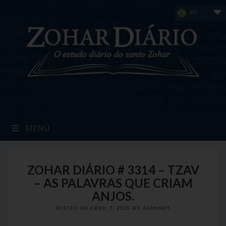
Skip
PT
to
content
MENÚ
ZOHAR DIÁRIO # 3314 – TZAV
– AS PALAVRAS QUE CRIAM
ANJOS.
POSTED ON
ABRIL 7, 2020
BY
ADMINPT