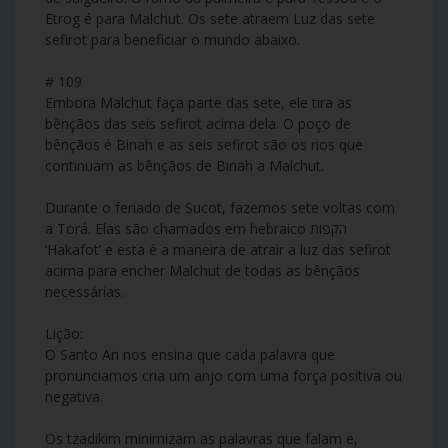
Etrog é para Malchut. Os sete atraem Luz das sete
sefirot para beneficiar o mundo abaixo.
# 109
Embora Malchut faça parte das sete, ele tira as
bênçãos das seis sefirot acima dela. O poço de
bênçãos é Binah e as seis sefirot são os rios que
continuam as bênçãos de Binah a Malchut.
Durante o feriado de Sucot, fazemos sete voltas com
a Torá. Elas são chamados em hebraico הקפות
‘Hakafot’ e esta é a maneira de atrair a luz das sefirot
acima para encher Malchut de todas as bênçãos
necessárias.
Lição:
O Santo Ari nos ensina que cada palavra que
pronunciamos cria um anjo com uma força positiva ou
negativa.
Os tzadikim minimizam as palavras que falam e,