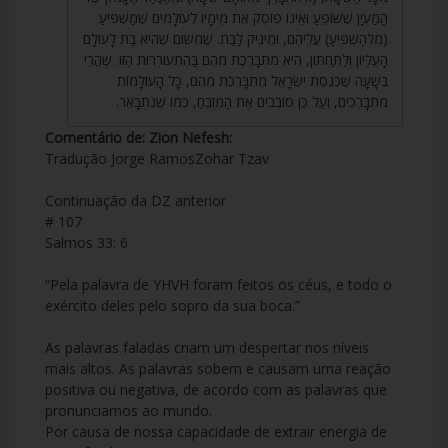
הַמַּעְיָן שֶׁשּׁוֹפֵעַ וְאֵינוֹ פוֹסֵק אֶת מֵימָיו לְעוֹלָמִים שֶׁמַּשְׁפִּיעַ
(מִלְּהַשְׁפִּיעַ) עֲלֵיהֶם, וּמֵינִיק לַבַּת. שֶׁמִשּׁוּם שֶׁהִיא בַּת לָעוֹלָם
הָעֶלְיוֹן וְלַתַּחְתּוֹן, הִיא מִתְבָּרֶכֶת מֵהֶם בַּהִתְעוֹרְרוּת הַזּוֹ. שֶׁהֲרֵי
בְּשָׁעָה שֶׁכְּנֶסֶת יִשְׂרָאֵל מִתְבָּרֶכֶת מֵהֶם, כָּל הָעוֹלָמוֹת
מִתְבָּרְכִים, וְעַל כֵּן סוֹבְבִים אֶת הַמִּזְבֵּחַ, כְּמוֹ שֶׁנִּתְבָּאֵר.
Comentário de: Zion Nefesh:
Tradução Jorge RamosZohar Tzav
Continuação da DZ anterior
# 107
Salmos 33: 6
“Pela palavra de YHVH foram feitos os céus, e todo o
exército deles pelo sopro da sua boca.”
As palavras faladas criam um despertar nos níveis
mais altos. As palavras sobem e causam uma reação
positiva ou negativa, de acordo com as palavras que
pronunciamos ao mundo.
Por causa de nossa capacidade de extrair energia de