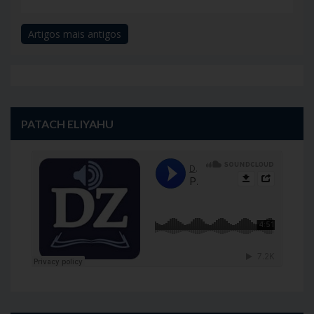
Artigos mais antigos
Navegação
de
artigos
PATACH ELIYAHU