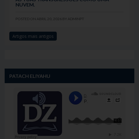
NUVEM.
POSTED ON
ABRIL 20, 2026
BY
ADMINPT
Artigos mais antigos
Navegação
de
artigos
PATACH ELIYAHU