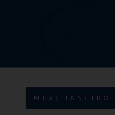
Skip
to
content
MÊS: JANEIRO