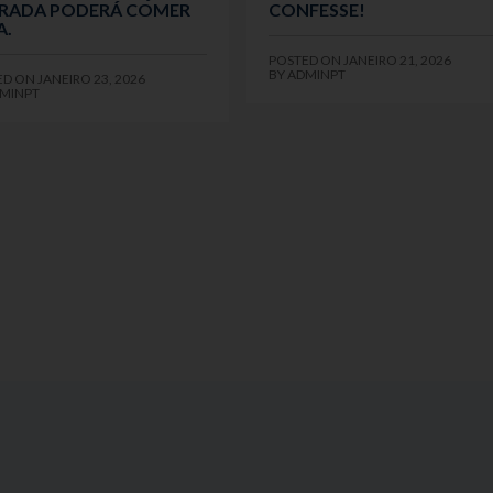
RADA PODERÁ COMER
CONFESSE!
A.
POSTED ON
JANEIRO 21, 2026
BY
ADMINPT
ED ON
JANEIRO 23, 2026
MINPT