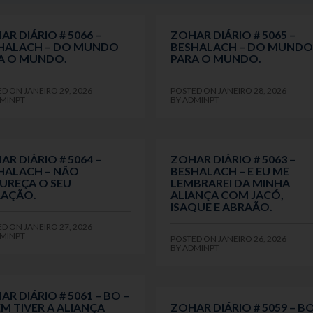
AR DIÁRIO # 5066 –
ZOHAR DIÁRIO # 5065 –
HALACH – DO MUNDO
BESHALACH – DO MUNDO
A O MUNDO.
PARA O MUNDO.
ED ON
JANEIRO 29, 2026
POSTED ON
JANEIRO 28, 2026
MINPT
BY
ADMINPT
AR DIÁRIO # 5064 –
ZOHAR DIÁRIO # 5063 –
HALACH – NÃO
BESHALACH – E EU ME
UREÇA O SEU
LEMBRAREI DA MINHA
AÇÃO.
ALIANÇA COM JACÓ,
ISAQUE E ABRAÃO.
ED ON
JANEIRO 27, 2026
MINPT
POSTED ON
JANEIRO 26, 2026
BY
ADMINPT
R DIÁRIO # 5061 – BO –
M TIVER A ALIANÇA
ZOHAR DIÁRIO # 5059 – BO