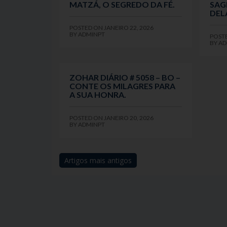
MATZÁ, O SEGREDO DA FÉ.
SAG
DEL
POSTED ON
JANEIRO 22, 2026
BY
ADMINPT
POST
BY
AD
ZOHAR DIÁRIO # 5058 – BO –
CONTE OS MILAGRES PARA
A SUA HONRA.
POSTED ON
JANEIRO 20, 2026
BY
ADMINPT
Artigos mais antigos
Navegação
de
artigos