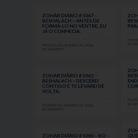
ZOHAR DIÁRIO # 5067 –
ZOH
BESHALACH – ANTES DE
BES
FORMÁ-LO NO VENTRE, EU
PAR
JÁ O CONHECIA.
POST
BY
AD
POSTED ON
JANEIRO 30, 2026
BY
ADMINPT
ZOH
ZOHAR DIÁRIO # 5062 –
BES
BESHALACH – DESCEREI
END
CONTIGO E TE LEVAREI DE
COR
VOLTA.
POST
BY
AD
POSTED ON
JANEIRO 25, 2026
BY
ADMINPT
ZOHA
ZOHAR DIÁRIO # 5060 – BO –
QUE