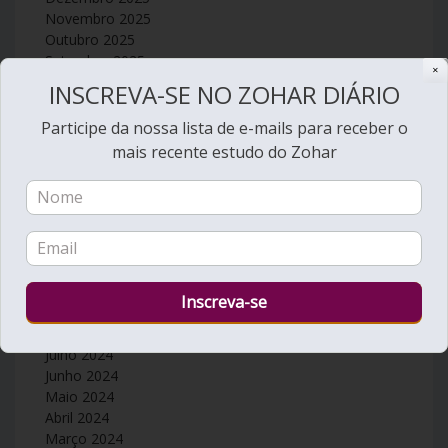
Novembro 2025
Outubro 2025
Setembro 2025
✕
Agosto 2025
INSCREVA-SE NO ZOHAR DIÁRIO
Julho 2025
Junho 2025
Participe da nossa lista de e-mails para receber o
Maio 2025
mais recente estudo do Zohar
Abril 2025
Março 2025
Fevereiro 2025
Janeiro 2025
Dezembro 2024
Novembro 2024
Outubro 2024
Setembro 2024
Agosto 2024
Julho 2024
Junho 2024
Maio 2024
Abril 2024
Março 2024