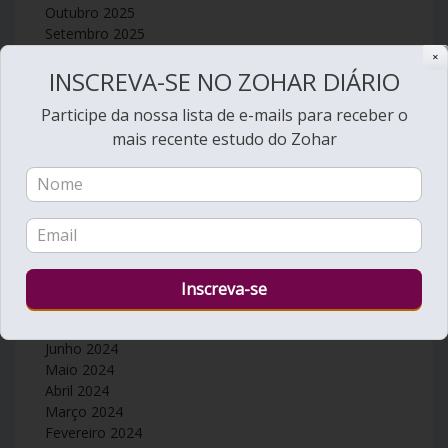
Outubro 2025
Setembro 2025
Agosto 2025
✕
INSCREVA-SE NO ZOHAR DIÁRIO
Julho 2025
Junho 2025
Participe da nossa lista de e-mails para receber o
Maio 2025
mais recente estudo do Zohar
Abril 2025
Março 2025
Fevereiro 2025
Janeiro 2025
Dezembro 2024
Novembro 2024
Outubro 2024
Setembro 2024
Agosto 2024
Julho 2024
Junho 2024
Maio 2024
Abril 2024
Março 2024
Fevereiro 2024