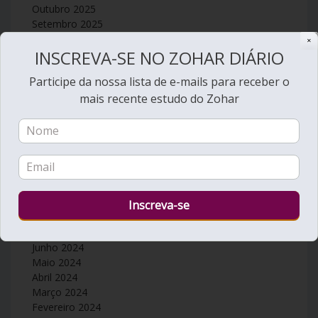
Outubro 2025
Setembro 2025
Agosto 2025
✕
INSCREVA-SE NO ZOHAR DIÁRIO
Julho 2025
Junho 2025
Participe da nossa lista de e-mails para receber o
Maio 2025
mais recente estudo do Zohar
Abril 2025
Março 2025
Fevereiro 2025
Janeiro 2025
Dezembro 2024
Novembro 2024
Outubro 2024
Setembro 2024
Agosto 2024
Julho 2024
Junho 2024
Maio 2024
Abril 2024
Março 2024
Fevereiro 2024