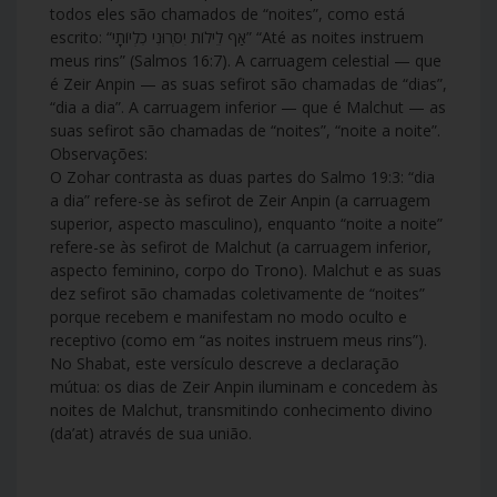
todos eles são chamados de “noites”, como está
escrito: “אַף לֵילוֹת יִסְּרוּנִי כִלְיוֹתָי” “Até as noites instruem
meus rins” (Salmos 16:7). A carruagem celestial — que
é Zeir Anpin — as suas sefirot são chamadas de “dias”,
“dia a dia”. A carruagem inferior — que é Malchut — as
suas sefirot são chamadas de “noites”, “noite a noite”.
Observações:
O Zohar contrasta as duas partes do Salmo 19:3: “dia
a dia” refere-se às sefirot de Zeir Anpin (a carruagem
superior, aspecto masculino), enquanto “noite a noite”
refere-se às sefirot de Malchut (a carruagem inferior,
aspecto feminino, corpo do Trono). Malchut e as suas
dez sefirot são chamadas coletivamente de “noites”
porque recebem e manifestam no modo oculto e
receptivo (como em “as noites instruem meus rins”).
No Shabat, este versículo descreve a declaração
mútua: os dias de Zeir Anpin iluminam e concedem às
noites de Malchut, transmitindo conhecimento divino
(da’at) através de sua união.