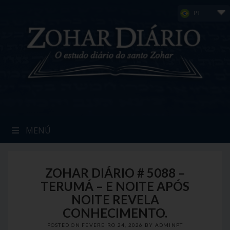
Skip
PT
to
content
MENÚ
ZOHAR DIÁRIO # 5088 –
TERUMÁ – E NOITE APÓS
NOITE REVELA
CONHECIMENTO.
POSTED ON
FEVEREIRO 24, 2026
BY
ADMINPT