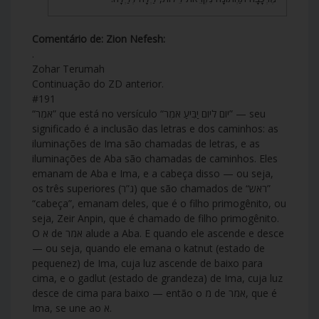
Comentário de: Zion Nefesh:
.
Zohar Terumah
Continuação do ZD anterior.
#191
“אֹמֶר” que está no versículo “יום ליום יַבִּיעַ אֹמֶר” — seu
significado é a inclusão das letras e dos caminhos: as
iluminações de Ima são chamadas de letras, e as
iluminações de Aba são chamadas de caminhos. Eles
emanam de Aba e Ima, e a cabeça disso — ou seja,
os três superiores (ג”ר) que são chamados de “ראש”
“cabeça”, emanam deles, que é o filho primogênito, ou
seja, Zeir Anpin, que é chamado de filho primogênito.
O א de אמר alude a Aba. E quando ele ascende e desce
— ou seja, quando ele emana o katnut (estado de
pequenez) de Ima, cuja luz ascende de baixo para
cima, e o gadlut (estado de grandeza) de Ima, cuja luz
desce de cima para baixo — então o מ de אמר, que é
Ima, se une ao א.