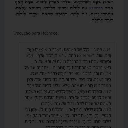
Tradução para Hebraico:
191. אֹמֶ”ר – כְּלָל שֶׁל הָאוֹתִיּוֹת וְהַשְּׁבִילִים שֶׁיּוֹצְאִים מֵאָב
וָאֵם, וְאוֹתוֹ רֹאשׁ שֶׁיּוֹצֵא מֵהֶם, שֶׁהוּא בֵּן בְּכוֹר. אָלֶף – אַבָּא.
וּכְשֶׁהוּא עוֹלֶה וְיוֹרֵד, מִתְחַבֶּרֶת מ’ עִם א’, וְהִיא אֵם. ר’ –
רֹאשׁ הַבְּכוֹר. כְּשֶׁמִּתְחַבְּרוֹת כָּל הָאוֹתִיּוֹת – אֹמֶר. זֶה אוֹר שֶׁל
אָב וָאֵם וְהַבֵּן הַבְּכוֹר, וּמְאִירִים זֶה בָּזֶה בְּחִבּוּר אֶחָד. שׁוֹלֵט
בְּיוֹם הַשַּׁבָּת. וְלָכֵן הַכֹּל נִכְלָל זֶה בָּזֶה, כְּדֵי לִהְיוֹת אֶחָד. וְלָכֵן
מְמַהֲרִים זֶה בָּזֶה אוֹתוֹ אֹמֶר, שַׁלִּיט עֶלְיוֹן, לִהְיוֹת הַכֹּל אֶחָד.
192. וּכְשֶׁכָּל זֶה נִשְׁפָּע וְנִמְשָׁךְ לָרָקִיעַ הַזֶּה, אָז הוּא מַשְׁקֶה
וּמֵאִיר לְמַטָּה, לִכְבוֹד אֵל הַזֶּה, לַעֲשׂוֹת תּוֹלָדוֹת בִּדְיוֹקַן אוֹתָם
הַשָּׁמַיִם שֶׁמְּאִירִים לְאוֹתוֹ כְּבוֹד אֵל. (וְזֶהוּ שֶׁכָּתוּב)
193. וְלַיְלָה לְּלַיְלָה יְחַוֶּה דָּעַת – מַרְכְּבוֹתֶיהָ (זוֹ לְזוֹ) שֶׁהֵן גּוּף
הַכִּסֵּא, וְכֻלָּן נִקְרָאוֹת לֵילוֹת, כְּמוֹ שֶׁנֶּאֱמַר (תהלים טז) אַף
לֵילוֹת יִסְּרוּנִי כִלְיוֹתָי. מֶרְכָּבָה עֶלְיוֹנָה נִקְרֵאת יָמִים, יוֹם לְיוֹם.
מֶרְכָּבָה תַּחְתּוֹנָה נִקְרֵאת לֵילוֹת, לַיְלָה לְּלַיְלָה.