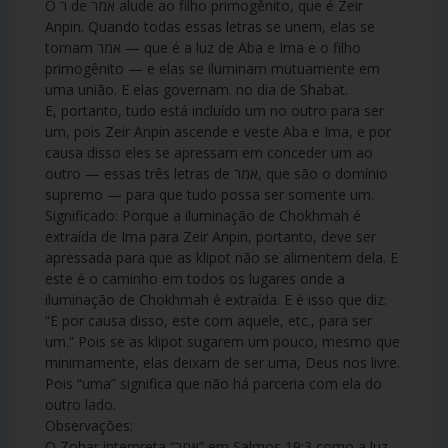
O ר de אמר alude ao filho primogênito, que é Zeir
Anpin. Quando todas essas letras se unem, elas se
tornam אמר — que é a luz de Aba e Ima e o filho
primogênito — e elas se iluminam mutuamente em
uma união. E elas governam. no dia de Shabat.
E, portanto, tudo está incluído um no outro para ser
um, pois Zeir Anpin ascende e veste Aba e Ima, e por
causa disso eles se apressam em conceder um ao
outro — essas três letras de אמר, que são o domínio
supremo — para que tudo possa ser somente um.
Significado: Porque a iluminação de Chokhmah é
extraída de Ima para Zeir Anpin, portanto, deve ser
apressada para que as klipot não se alimentem dela. E
este é o caminho em todos os lugares onde a
iluminação de Chokhmah é extraída. E é isso que diz:
“E por causa disso, este com aquele, etc., para ser
um.” Pois se as klipot sugarem um pouco, mesmo que
minimamente, elas deixam de ser uma, Deus nos livre.
Pois “uma” significa que não há parceria com ela do
outro lado.
Observações:
O Zohar interpreta “אֹמֶר” em Salmos 19:3 como a luz