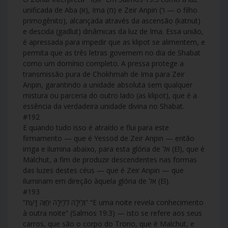
unificada de Aba (א), Ima (מ) e Zeir Anpin (ר — o filho
primogênito), alcançada através da ascensão (katnut)
e descida (gadlut) dinâmicas da luz de Ima. Essa união,
é apressada para impedir que as klipot se alimentem, e
permita que as três letras governem no dia de Shabat
como um domínio completo. A pressa protege a
transmissão pura de Chokhmah de Ima para Zeir
Anpin, garantindo a unidade absoluta sem qualquer
mistura ou parceria do outro lado (as klipot), que é a
essência da verdadeira unidade divina no Shabat.
#192
E quando tudo isso é atraído e flui para este
firmamento — que é Yessod de Zeir Anpin — então
irriga e ilumina abaixo, para esta glória de אל (El), que é
Malchut, a fim de produzir descendentes nas formas
das luzes destes céus — que é Zeir Anpin — que
iluminam em direção àquela glória de אל (El).
#193
“וְלַיְלָה לְלַיְלָה יְחַוֶּה דָּעַת” “E uma noite revela conhecimento
à outra noite” (Salmos 19:3) — isto se refere aos seus
carros, que são o corpo do Trono, que é Malchut, e