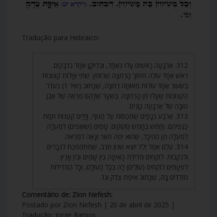
Tradução para Hebraico:
312. אַרְבָּעָה רָאשִׁים עָלוּ כְאֶחָד, וּבִדְיוֹקָן אֶחָד נִדְבָּקִים.
רֹאשׁ אֶחָד עוֹלֶה מִתּוֹךְ הָרַחְצָה שֶׁרוֹחֵץ. שְׁתֵּי אַיָּלוֹת קְצוּבוֹת
בְּשִׁעוּר אֶחָד עוֹלוֹת מֵאוֹתָהּ רַחְצָה, שֶׁכָּתוּב (שיר ד) כְּעֵדֶר
הַקְּצוּבוֹת שֶׁעָלוּ מִן הָרַחְצָה. בַּשֵּׂעָר שֶׁלָּהֶם מַרְאֶה שֶׁל אֶבֶן
טוֹבָה שֶׁל אַרְבָּעָה גְוָנִים.
313. אַרְבַּע כְּנָפַיִם שֶׁמְּכַסּוֹת עַל הַגּוּף, וְיָדַיִם קְטַנּוֹת תַּחַת
כַּנְפֵיהֶם. וְחָמֵשׁ בְּחָמֵשׁ חֲקוּקִים. טָסִים (שׁוֹאֲפִים) לְמַעְלָה
לְמַעְלָה מִן הַהֵיכָל, שֶׁהוּא יְפֵה תֹאַר וְנָאֶה לְמַרְאֶה.
314. עֶלֶם אֶחָד יֶלֶד יוֹצֵא שְׁנוּן חֶרֶב, שֶׁמִּתְהַפֶּכֶת לִגְבָרִים
וְלִנְקֵבוֹת. לוֹקְחִים מְדִידַת הָאֵיפָה בֵּין שָׁמַיִם וּבֵין אָרֶץ.
לִפְעָמִים לוֹקְחִים (עוֹלִים) לָהּ בְּכָל הָעוֹלָם, וְכָל הַמְּדִידוֹת
מוֹדְדִים בָּהּ, שֶׁכָּתוּב אֵיפַת צֶדֶק וְגוֹ’.
Comentário de: Zion Nefesh:
Postado por Zion Nefesh | 20 de abril de 2025 |
Tradução: Jorge Ramos.