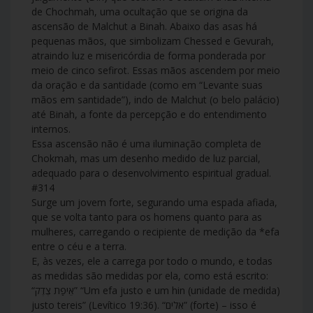
de Chochmah, uma ocultação que se origina da
ascensão de Malchut a Binah. Abaixo das asas há
pequenas mãos, que simbolizam Chessed e Gevurah,
atraindo luz e misericórdia de forma ponderada por
meio de cinco sefirot. Essas mãos ascendem por meio
da oração e da santidade (como em “Levante suas
mãos em santidade”), indo de Malchut (o belo palácio)
até Binah, a fonte da percepção e do entendimento
internos.
Essa ascensão não é uma iluminação completa de
Chokmah, mas um desenho medido de luz parcial,
adequado para o desenvolvimento espiritual gradual.
#314
Surge um jovem forte, segurando uma espada afiada,
que se volta tanto para os homens quanto para as
mulheres, carregando o recipiente de medição da *efa
entre o céu e a terra.
E, às vezes, ele a carrega por todo o mundo, e todas
as medidas são medidas por ela, como está escrito:
“אֵיפַת צֶדֶק” “Um efa justo e um hin (unidade de medida)
justo tereis” (Levítico 19:36). “אלים” (forte) – isso é