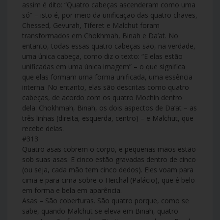
assim é dito: “Quatro cabeças ascenderam como uma
só” – isto é, por meio da unificação das quatro chaves,
Chessed, Gevurah, Tiferet e Malchut foram
transformados em Chokhmah, Binah e Da’at. No
entanto, todas essas quatro cabeças são, na verdade,
uma única cabeça, como diz o texto: “E elas estão
unificadas em uma única imagem” – o que significa
que elas formam uma forma unificada, uma essência
interna. No entanto, elas são descritas como quatro
cabeças, de acordo com os quatro Mochin dentro
dela: Chokhmah, Binah, os dois aspectos de Da’at – as
três linhas (direita, esquerda, centro) – e Malchut, que
recebe delas.
#313
Quatro asas cobrem o corpo, e pequenas mãos estão
sob suas asas. E cinco estão gravadas dentro de cinco
(ou seja, cada mão tem cinco dedos). Eles voam para
cima e para cima sobre o Heichal (Palácio), que é belo
em forma e bela em aparência.
Asas – São coberturas. São quatro porque, como se
sabe, quando Malchut se eleva em Binah, quatro