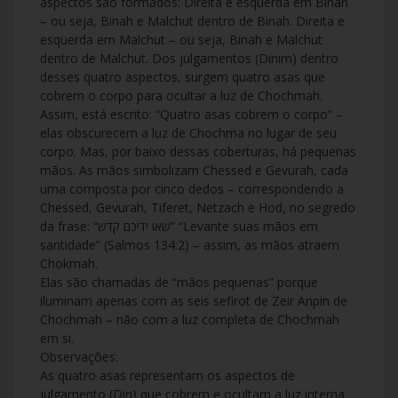
aspectos são formados: Direita e esquerda em Binah
– ou seja, Binah e Malchut dentro de Binah. Direita e
esquerda em Malchut – ou seja, Binah e Malchut
dentro de Malchut. Dos julgamentos (Dinim) dentro
desses quatro aspectos, surgem quatro asas que
cobrem o corpo para ocultar a luz de Chochmah.
Assim, está escrito: “Quatro asas cobrem o corpo” –
elas obscurecem a luz de Chochma no lugar de seu
corpo. Mas, por baixo dessas coberturas, há pequenas
mãos. As mãos simbolizam Chessed e Gevurah, cada
uma composta por cinco dedos – correspondendo a
Chessed, Gevurah, Tiferet, Netzach e Hod, no segredo
da frase: “שאו ידיכם קדש” “Levante suas mãos em
santidade” (Salmos 134:2) – assim, as mãos atraem
Chokmah.
Elas são chamadas de “mãos pequenas” porque
iluminam apenas com as seis sefirot de Zeir Anpin de
Chochmah – não com a luz completa de Chochmah
em si.
Observações:
As quatro asas representam os aspectos de
julgamento (Din) que cobrem e ocultam a luz interna