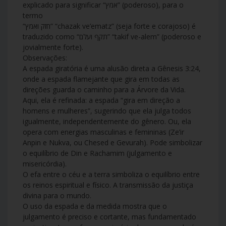
explicado para significar “אמץ” (poderoso), para o
termo
“חזק ואמץ” “chazak ve’ematz” (seja forte e corajoso) é
traduzido como “תקף ועלם” “takif ve-alem” (poderoso e
jovialmente forte).
Observações:
A espada giratória é uma alusão direta a Gênesis 3:24,
onde a espada flamejante que gira em todas as
direções guarda o caminho para a Árvore da Vida.
Aqui, ela é refinada: a espada “gira em direção a
homens e mulheres”, sugerindo que ela julga todos
igualmente, independentemente do gênero. Ou, ela
opera com energias masculinas e femininas (Ze’ir
Anpin e Nukva, ou Chesed e Gevurah). Pode simbolizar
o equilíbrio de Din e Rachamim (julgamento e
misericórdia).
O efa entre o céu e a terra simboliza o equilíbrio entre
os reinos espiritual e físico. A transmissão da justiça
divina para o mundo.
O uso da espada e da medida mostra que o
julgamento é preciso e cortante, mas fundamentado