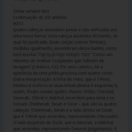
.
Zohar Acharei Mot
Continuação do ZD anterior.
#312
Quatro cabeças ascendem juntas e são unificadas em
uma única forma. Uma cabeça ascendeu do banho, do
qual foi purificada. Duas corças (cervos fêmeas),
medidas igualmente, ascenderam desse banho, como
está escrito: “כְּעֵדֶר הַקְּצוּבוֹת שֶׁעָלוּ מִן הָרַחְצָה” “Como um
rebanho de ovelhas tosquiadas que subiram da
lavagem” (Cânticos 4:2). Em seus cabelos, há a
aparência de uma pedra preciosa com quatro cores.
Outra interpretação: A linha do meio, que é Tiferet,
mediou e unificou as duas linhas (direita e esquerda) e,
assim, foram criadas quatro chaves. Então, Chessed,
Gevurah, Tiferet e Malchut ascendem para cima e se
tornam Chokhmah, Binah e Da’at – que são as quatro
cabeças: Chokhmah, Binah e o lado direito de Da’at,
que é Tiferet que ascendeu, representando Chessadim.
O lado esquerdo de Da’at, que é Gevurah, e Malchut
que ascendeu, representando Gevurot (Julgamento). E