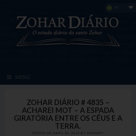
Skip
PT
to
content
MENÚ
ZOHAR DIÁRIO # 4835 –
ACHAREI MOT – A ESPADA
GIRATÓRIA ENTRE OS CÉUS E A
TERRA.
POSTED ON
ABRIL 20, 2025
BY
ADMINPT