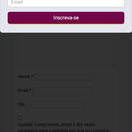
O seu endereço de email não será publicado.
Campos obrigatórios marcados com
*
COMENTÁRIO
Nome
*
Email
*
Site
Guardar o meu nome, email e site neste
navegador para a próxima vez que eu comentar.