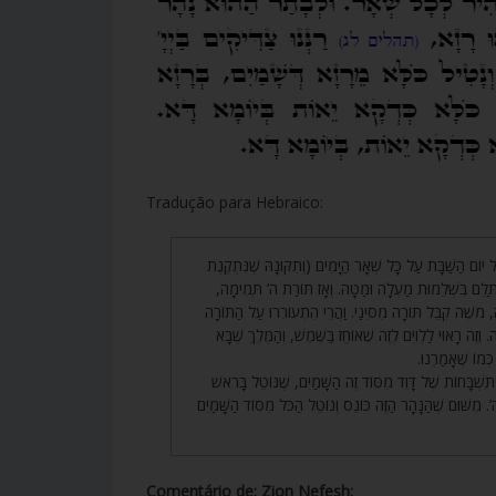
Tradução para Hebraico:
207. וֹם הַשַּׁבָּת עַל כָּל שְׁאָר הַיָּמִים (וְתִקּוּנָהּ שֶׁנִּתְקֶנֶת
שְׁתַּלֵּם בִּשְׁלֵמוּת מַעְלָה וּמַטָּה. וְאָז תּוֹרַת ה’ תְּמִימָה
מֹשֶׁה קִבֵּל תּוֹרָה מִסִּינַי. וַהֲרֵי הִתְעוֹרְרוּ עַל הַתּוֹרָה
ְזֶה רָאוּי לַלְוִיִּם לְזֶה שֶׁאוֹחֵז בַּשֶּׁמֶשׁ, וְהַמֶּלֶךְ שֶׁבָּא
ְּמוֹ שֶׁאָמַרְנוּ
208. ְבָּחוֹת שֶׁל דָּוִד מִסּוֹד זֶה הַשָּׁמַיִם, שֶׁנּוֹטֵל בָּרֹאשׁ
 מִשּׁוּם שֶׁהַנָּהָר הַזֶּה כּוֹנֵס וְנוֹטֵל הַכֹּל מִסּוֹד הַשָּׁמַיִם
Comentário de: Zion Nefesh: