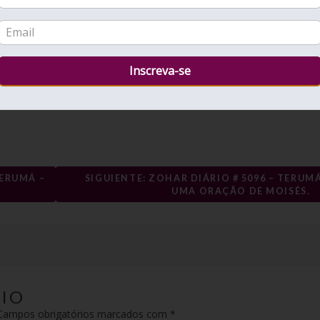
io, para irrigar a rega da alegria para a noite de Shabat, que é
rrigar e encher completamente Malchut (o poço) de alegria,
o sua revelação e a dádiva divina por meio do papel mediador de
TERUMÁ –
SIGUIENTE: ZOHAR DIÁRIO # 5096 – TERUMÁ
UMA ORAÇÃO DE MOISÉS.
IO
ampos obrigatórios marcados com
*