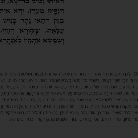
וְלָכֵן הַתִּשְׁבַּחַת הַזּוֹ אָמַר דָּוִד בְּרוּחַ הַקֹּדֶשׁ עַל הָאוֹר וְהִתְנוֹצְצוּת וְשִׁלְטוֹן (וּשְׁלֵמוּת) שֶׁל י
ְיוֹם זֶה מִכָּל שְׁאָר הַיָּמִים) בִּשְׁבִיל סוֹד הַשֵּׁם הָעֶלְיוֹן שֶׁמֵּאִיר בְּאוֹר, וְנוֹצֵץ בְּהִתְנוֹצְצוּת, וְנִ
בָּת שֶׁל עֶרֶב שַׁבָּת (סוֹד שֶׁל שָׁמוֹר כְּבוֹד לַיְלָה, שֶׁהִיא תּוֹרַת ה’ תְּמִימָה, תּוֹרָה שֶׁבְּעַל פֶּה, 
בְּעַל פֶּה, שֶׁאִלּוּ תּוֹרָה שֶׁבִּכְתָב, הֲרֵי כָּתוּב וַיְצַו מֹשֶׁה אֶת הַלְוִיִּם וְגוֹ’ לָקוֹחַ אֶת סֵפֶר הַתּוֹרָה. ו
מֶּנּוּ מֹשֶׁה מֵאִיר לְיִשְׂרָאֵל אַרְבָּעִים שָׁנָה שֶׁמֶשׁ בַּיּוֹם, וְתוֹרַת ה’ זֶה עֶרֶב שַׁבָּת) בְּסוֹד אֶחָד, כ
וְתִקְּנוּ (אַנְשֵׁי כְּנֶסֶת הַגְּדוֹלָה הַסִּדּוּר שֶׁל הַשֶּׁבַח) הַחֲבֵרִים רֵאשִׁית הַתִּשְׁבָּחוֹת מֵאוֹתָן תִּשׁ
ֵאִיר לְכָל הַשְּׁאָר. וְאַחַר כָּךְ אוֹתוֹ נָהָר שֶׁיּוֹצֵא מֵעֵדֶן, וְזֶהוּ סוֹד (תהלים לג) רַנְּנוּ צַדִּיקִים בַּה’.
ְסוֹד עֶלְיוֹן, וּמְקוֹר הַחַיִּים, הַכֹּל כָּרָאוּי בְּיוֹם זֶה. וְהַשֶּׁמֶשׁ מְתַקֵּן לְהָאִיר כָּרָאוּי בַּיּוֹם הַזֶּה