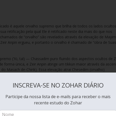
ua retificação pela qual Ele é retificado neste dia mais do que nos
o chamados de “orvalho” são revelados através da elevação de Mayim
 de forma única, e Zeir Anpin atinge um tikkun maior através da asce
 do Masach de-Chirik). Essa elevação atrai Chesedim (orvalho)
 o Shabat como o tempo de iluminação e completude intensificada
INSCREVA-SE NO ZOHAR DIÁRIO
Participe da nossa lista de e-mails para receber o mais
 por todos os lados. O firmamento — isto é, aquele firmamento que
recente estudo do Zohar
cede ao poço, que é Malchut. E este é aquele rio que flui do Éden, e
rvalho supremo que brilha e cintila com brilho de todos os lados. E est