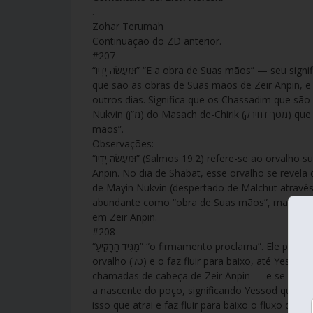
.
Zohar Terumah
Continuação do ZD anterior.
#207
“וּמַעֲשֵׂה יָדָיו” “E a obra de Suas mãos” — seu significado é aquele orvalho supremo que brilha de todos os lados ocultos,
que são as obras de Suas mãos de Zeir Anpin, e s
outros dias. Significa que os Chassadim que sã
Nukvin (מ”ן) do Masach de-Chirik (מסך דחירק) que Zeir Anpin ergueu, e portanto o orvalho é chamado de “obra de Suas
mãos”.
Observações:
“וּמַעֲשֵׂה יָדָיו” (Salmos 19:2) refere-se ao orvalho supremo (טל, tal) — Chassadim puro fluindo dos aspectos ocultos de Zeir
Anpin. No dia de Shabat, esse orvalho se revela
de Mayin Nukvin (despertado de Malchut através
abundante como “obra de Suas mãos”, marcando
em Zeir Anpin.
#208
“מַגִּיד הָרָקִיעַ” “o firmamento proclama”. Ele pergunta: O que é “מַגִּיד” “magid”? E Ele responde: Seu significado é que atrai o
orvalho (טל) e o faz fluir para baixo, até Yessod, da cabeça do Rei — isto é, de suas três sefirot superiores (ג”ר), que são
chamadas de cabeça de Zeir Anpin — e se enche
a nascente do poço, significando Yessod que con
isso que atrai e faz fluir para baixo o fluxo do o