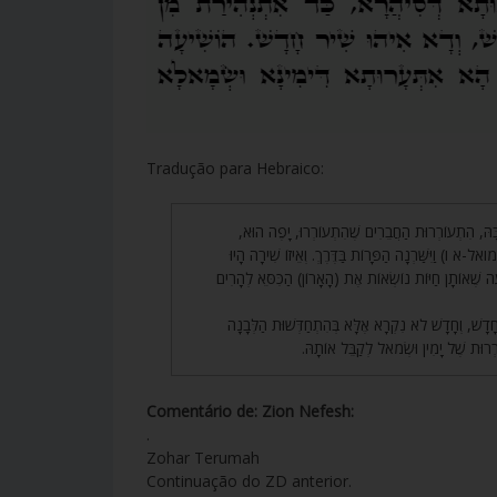
Tradução para Hebraico:
211. ָּהּ, הִתְעוֹרְרוּת הַחֲבֵרִים שֶׁהִתְעוֹרְרוּ, יָפֶה הוּא
אל-א ו) וַיִּשַּׁרְנָה הַפָּרוֹת בַּדֶּרֶךְ. וְאֵיזוֹ שִׁירָה הָיוּ
ָה שֶׁאוֹתָן חַיּוֹת נוֹשְׂאוֹת אֶת (הָאָרוֹן) הַכִּסֵּא לְהָרִים
212. ׁ, וְחָדָשׁ לֹא נִקְרָא אֶלָּא בְּהִתְחַדְּשׁוּת הַלְּבָנָה
עוֹרְרוּת שֶׁל יָמִין וּשְׂמֹאל לְקַבֵּל אוֹתָהּ
Comentário de: Zion Nefesh:
.
Zohar Terumah
Continuação do ZD anterior.