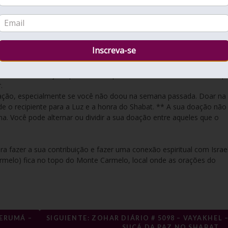
ssed e Gevurah, para recebê-la.
 sol”) no Shabat. Essa união a torna “nova” e “semelhante a uma vir
 livre de apegos anteriores à impureza. O despertar de Chessed (à
recebê-la e abraçá-la plenamente, possibilitando a união divina comp
.
oação, especialmente se você não doou na semana passada. Doar na
de o recipiente para a Luz e a honra do Shabat. ** A sua doação não
a. Você pode alternar ou dividir a sua doação entre aqueles que o
a fazer a sua contribuição e fazer uma conexão espiritual com Israel
armelo) fica no topo do Monte Carmelo, local onde as orações do
TERUMÁ –
SIGUIENTE: ZOHAR DIÁRIO # 5098 – VAYAKHEL –
SUCÁ DA PAZ NO SHABAT.