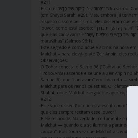
#211
E isto é: “מִזְמוֹר שִׁירוּ לַיהוָה שִׁיר חָדָשׁ” “Um salmo: Canta a YHVH um novo cântico” (Salmos 96:1). Este elogio já explicamos
(em Chayei Sarah, #29). Mas, embora já tenham
respeito disso é belíssimo: eles disseram que 
louvor, como está escrito: “וַתִּישַׁרְנָה הַפָּרוֹת בַּדֶּרֶךְ” “E as vacas cantavam pelo caminho” (1 Samuel 6:12) — qual era a canção
que elas cantavam? É “מִזְמוֹר שִׁירוּ לַיהוָה שִׁיר חָדָשׁ כִּי נִפְלָאוֹת עָשָׂה” “Um salmo: Cantai a YHVH um novo cântico, porque Ele fez
maravilhas” (Salmos 96:1).
Este segredo é como aquele acima: na hora em q
Malchut – para elevá-lo até Zeir Anpin, eles reci
Observações:
O Zohar conecta o Salmo 96 (“Cantai ao Senhor 
Trono/Arca) ascende e se une a Zeir Anpin no Sh
Samuel 6), que “cantavam” em linha reta — simb
Malchut para os reinos celestiais. O “cântico no
Shabat, onde Malchut é erguido e aperfeiçoado 
#212
E se você disser: Por que está escrito aqui “Novo” “חדש” — como está escrito “שִׁיר חָדָשׁ” “um cântico novo” — quan
que eles sempre recitam esse louvor?
E ele responde: Na verdade, certamente é novo
Malchut — quando ela se ilumina a partir do sol, que é Zeir A
canção”. Pois toda vez que Malchut ascende para
toda vez ela retorna a ser virgem.