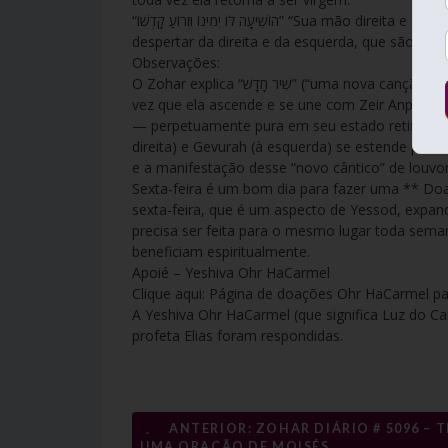
“הוֹשִׁיעָה לּוֹ יְמִינוֹ וּזְרוֹעַ קָדְשׁוֹ” “Sua mão direita e Seu braço santo operaram a salvação para Ele” (Salmos 98:1) – este é o
despertar da direita e da esquerda, que são Che
Observações:
O Zohar explica “שִׁיר חָדָשׁ” (“uma nova canção”, Salmos 96:1) como se referindo à renovação de Malchut (“a lua”) cada
vez que ela ascende e se une com Zeir Anpin (“o
— perpetuamente pura em seu estado retificado,
direita) e Gevurah (à esquerda) se estende para 
e a manifestação desse “novo cântico” de louvor
Sexta-feira é um bom dia para fazer uma ** D
sexta-feira, que é um aspecto de Yessod, expan
precisa ser feita para o mesmo lugar toda seman
beneficiam espiritualmente.
Apoié – Yeshiva Ohr HaCarmel
Clique aqui: Página de doações Ohr HaCarmel par
A Yeshiva Ohr HaCarmel (que significa Luz do C
profeta Elias foram respondidas.
←
ANTERIOR: ZOHAR DIÁRIO # 5096 – 
UMA ORAÇÃO DE MOISÉS.