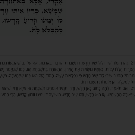
וְזֶהוּ מִזְמוֹר שִׁירוּ לַה’ שִׁיר חָדָשׁ. הַתִּשְׁבַּחַת הַזּוֹ הֲרֵי בֵּאַרְנוּהָ. אַף עַל גַּב שֶׁהִתְעוֹרַרְנוּ ב,
הַפָּרוֹת הַלָּלוּ עָלוֹת, כְּשֶׁהָיוּ נוֹשְׂאוֹת אֶת הָאָרוֹן, הִתְעוֹרְרוּ בַּתִּשְׁבַּחַת הַזּוֹ, כְּמוֹ שֶׁנֶּאֱמַר (שמו
מְרוֹת? מִזְמוֹר שִׁירוּ לַה’ שִׁיר חָדָשׁ כִּי נִפְלָאוֹת עָשָׂה. הַסּוֹד הַזֶּה הוּא כְּמוֹ שֶׁלְּמַעְלָה. בְּשָׁע
ֹתוֹ לְמַעְלָה, הֵן אוֹמְרוֹת תִּשְׁבַּחַת זוֹ
וְאִם תֹּאמַר, לָמָּה כָּתוּב כָּאן חָדָשׁ, וַהֲרֵי תָּמִיד אוֹמְרִים תִּשְׁבַּחַת זוֹ? אֶלָּא וַדַּאי שֶׁהוּא חָדָש
ְשֶׁנְּאוֹרָה מֵהַשֶּׁמֶשׁ, אָז הוּא חָדָשׁ, וְזֶהוּ שִׁיר חָדָשׁ. הוֹשִׁיעָה לּוֹ יְמִינוֹ וּזְרוֹעַ קָדְשׁוֹ, הֲרֵי הִתְ