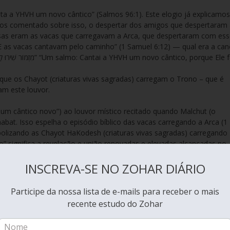
os comentado sobre isso, o despertar dos amigos que despertaram 
essas eram as vacas que carregavam a Arca, que despertaram com es
ue os Chayot (criaturas vivas sagradas) carregam o Trono – que é
tam este louvor.
um cântico novo”) ao louvor místico recitado quando Malchut (o
abat. Isso espelha o episódio bíblico das vacas carregando a Arca (1
olizando as Chayot HaKodesh (criaturas vivas sagradas) carregando
vo” significa a revelação e união renovadas e elevadas alcançadas no
por meio dessa ascensão e louvor divinos.
INSCREVA-SE NO ZOHAR DIÁRIO
do eis
Participe da nossa lista de e-mails para receber o mais
. Pois não é chamada de “nova”, exceto na renovação da lua — que é
recente estudo do Zohar
npin. Então ela é nova, e isso é “שִׁיר חָדָשׁ” “uma nova
 se unir a Zeir Anpin, ela é considerada renovada. No segredo de qu