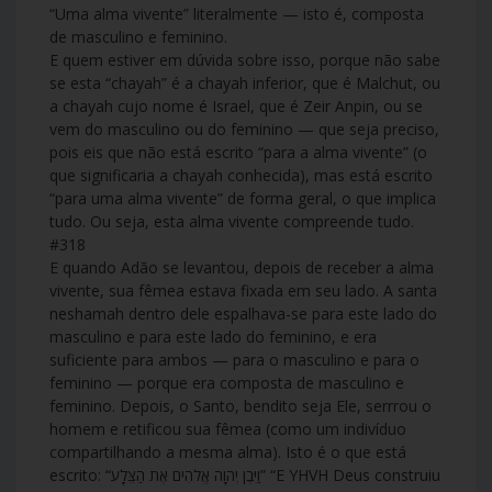
“Uma alma vivente” literalmente — isto é, composta
de masculino e feminino.
E quem estiver em dúvida sobre isso, porque não sabe
se esta “chayah” é a chayah inferior, que é Malchut, ou
a chayah cujo nome é Israel, que é Zeir Anpin, ou se
vem do masculino ou do feminino — que seja preciso,
pois eis que não está escrito “para a alma vivente” (o
que significaria a chayah conhecida), mas está escrito
“para uma alma vivente” de forma geral, o que implica
tudo. Ou seja, esta alma vivente compreende tudo.
#318
E quando Adão se levantou, depois de receber a alma
vivente, sua fêmea estava fixada em seu lado. A santa
neshamah dentro dele espalhava-se para este lado do
masculino e para este lado do feminino, e era
suficiente para ambos — para o masculino e para o
feminino — porque era composta de masculino e
feminino. Depois, o Santo, bendito seja Ele, serrrou o
homem e retificou sua fêmea (como um indivíduo
compartilhando a mesma alma). Isto é o que está
escrito: “וַיִּבֶן יְהוָה אֱלֹהִים אֶת הַצֵּלָע” “E YHVH Deus construiu