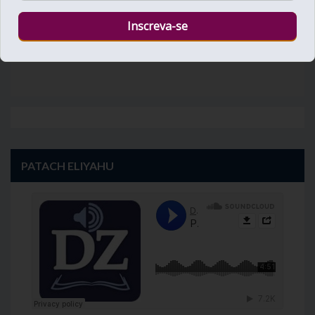
PATACH ELIYAHU