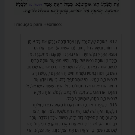
Tradução para Hebraico:
317. בְּאוֹתָהּ שָׁעָה יָרַד עָנָן אֶחָד וְדָחָה (וְזָרַק) אֶת כָּל אוֹתָן
הָרוּחוֹת, וּבַשָּׁעָה הַזּוֹ כָּתוּב, (בראשית א) וַיֹּאמֶר אֱלֹהִים
תּוֹצֵא הָאָרֶץ נֶפֶשׁ חַיָּה. וַהֲרֵי בֵּאַרְנוּ, שֶׁנְּקֵבָה מִתְעַבֶּרֶת מִן
הַזָּכָר מִן אוֹתָהּ נֶפֶשׁ שֶׁל אָדָם, וְהִיא מוֹצִיאָה אוֹתָהּ הָרוּחַ
לְנַשֵּׁב אוֹתָהּ בָּאָדָם, כְּלוּלָה מִשְּׁנֵי צְדָדִים כָּרָאוּי. זֶהוּ שֶׁכָּתוּב
(שם ב) וַיִּפַּח בְּאַפָּיו נִשְׁמַת חַיִּים וַיְהִי הָאָדָם לְנֶפֶשׁ חַיָּה.
לְנֶפֶשׁ חַיָּה מַמָּשׁ. וּמִי שֶׁמִּסְתַּפֵּק בָּזֶה, כִּי אֵינוֹ יוֹדֵעַ אִם
הַחַיָּה הַזּוֹ הִיא הַחַיָּה הַתַּחְתּוֹנָה, אוֹ הַחַיָּה שֶׁשְּׁמָהּ יִשְׂרָאֵל, אוֹ
מֵהַזָּכָר אוֹ מֵהַנְּקֵבָה. אֲבָל לֹא כָתוּב לְנֶפֶשׁ הַחַיָּה, אֶלָּא
לְנֶפֶשׁ חַיָּה סְתָם, שֶׁמַּשְׁמָע הַכֹּל.
318. וּכְשֶׁעָמַד אָדָם, הָיְתָה נְקֵבָתוֹ תְקוּעָה בְצִדּוֹ, וְאוֹתָהּ
הַנְּשָׁמָה הַקְּדוֹשָׁה שֶׁבּוֹ הָיְתָה מִתְפַּשֶּׁטֶת לַצַּד הַזֶּה וְלַצַּד
הַזֶּה, וְהָיְתָה מַסְפִּיקָה לָזֶה וְלָזֶה, מִשּׁוּם שֶׁכָּךְ נִכְלְלָה. אַחַר
כָּךְ נִסֵּר הַקָּדוֹשׁ בָּרוּךְ הוּא אֶת הָאָדָם, וְתִקֵּן אֶת נְקֵבָתוֹ. זֶהוּ
שֶׁכָּתוּב (שם) וַיִּבֶן ה’ אֱלֹהִים אֶת הַצֵּלָע וְגוֹ’. אֶת הַצֵּלָע, הֲרֵי