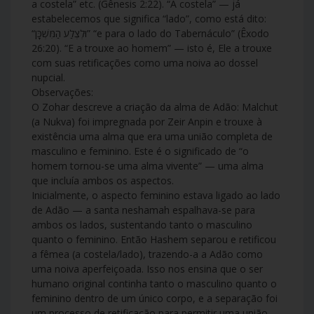
a costela” etc. (Gênesis 2:22). “A costela” — já
estabelecemos que significa “lado”, como está dito:
“וּלְצֶלַע הַמִּשְׁכָּן” “e para o lado do Tabernáculo” (Êxodo
26:20). “E a trouxe ao homem” — isto é, Ele a trouxe
com suas retificações como uma noiva ao dossel
nupcial.
Observações:
O Zohar descreve a criação da alma de Adão: Malchut
(a Nukva) foi impregnada por Zeir Anpin e trouxe à
existência uma alma que era uma união completa de
masculino e feminino. Este é o significado de “o
homem tornou-se uma alma vivente” — uma alma
que incluía ambos os aspectos.
Inicialmente, o aspecto feminino estava ligado ao lado
de Adão — a santa neshamah espalhava-se para
ambos os lados, sustentando tanto o masculino
quanto o feminino. Então Hashem separou e retificou
a fêmea (a costela/lado), trazendo-a a Adão como
uma noiva aperfeiçoada. Isso nos ensina que o ser
humano original continha tanto o masculino quanto o
feminino dentro de um único corpo, e a separação foi
um processo de retificação para permitir uma união