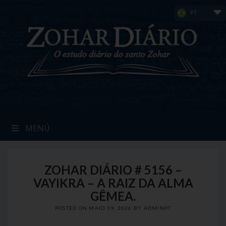
Skip
PT
to
content
MENÚ
ZOHAR DIÁRIO # 5156 –
VAYIKRA – A RAIZ DA ALMA
GÊMEA.
POSTED ON
MAIO 19, 2026
BY
ADMINPT