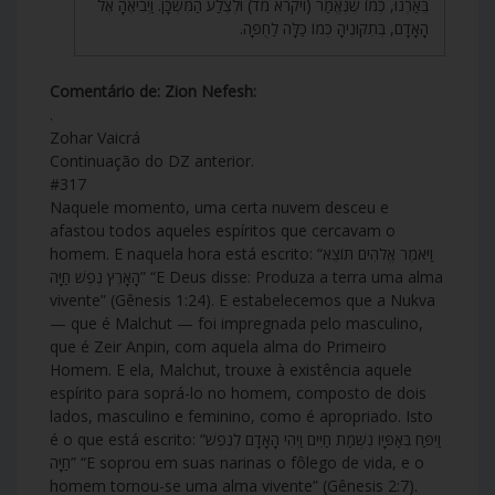
בֵּאַרְנוּ, כְּמוֹ שֶׁנֶּאֱמַר (ויקרא מד) וּלְצֶלַע הַמִּשְׁכָּן. וַיְבִיאֶהָ אֶל
הָאָדָם, בְּתִקּוּנֶיהָ כְּמוֹ כַּלָּה לַחֻפָּה.
Comentário de: Zion Nefesh:
.
Zohar Vaicrá
Continuação do DZ anterior.
#317
Naquele momento, uma certa nuvem desceu e
afastou todos aqueles espíritos que cercavam o
homem. E naquela hora está escrito: “וַיֹּאמֶר אֱלֹהִים תּוֹצֵא
הָאָרֶץ נֶפֶשׁ חַיָּה” “E Deus disse: Produza a terra uma alma
vivente” (Gênesis 1:24). E estabelecemos que a Nukva
— que é Malchut — foi impregnada pelo masculino,
que é Zeir Anpin, com aquela alma do Primeiro
Homem. E ela, Malchut, trouxe à existência aquele
espírito para soprá-lo no homem, composto de dois
lados, masculino e feminino, como é apropriado. Isto
é o que está escrito: “וַיִּפַּח בְּאַפָּיו נִשְׁמַת חַיִּים וַיְהִי הָאָדָם לְנֶפֶשׁ
חַיָּה” “E soprou em suas narinas o fôlego de vida, e o
homem tornou-se uma alma vivente” (Gênesis 2:7).