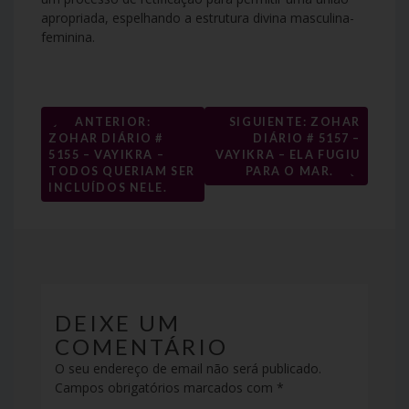
apropriada, espelhando a estrutura divina masculina-
feminina.
←
ANTERIOR:
SIGUIENTE: ZOHAR
Navegação
ZOHAR DIÁRIO #
DIÁRIO # 5157 –
5155 – VAYIKRA –
VAYIKRA – ELA FUGIU
de
→
TODOS QUERIAM SER
PARA O MAR.
INCLUÍDOS NELE.
artigos
DEIXE UM
COMENTÁRIO
O seu endereço de email não será publicado.
Campos obrigatórios marcados com
*