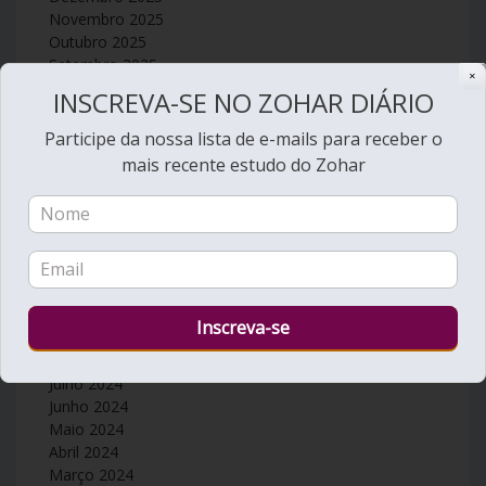
Novembro 2025
Outubro 2025
Setembro 2025
✕
Agosto 2025
INSCREVA-SE NO ZOHAR DIÁRIO
Julho 2025
Junho 2025
Participe da nossa lista de e-mails para receber o
Maio 2025
mais recente estudo do Zohar
Abril 2025
Março 2025
Fevereiro 2025
Janeiro 2025
Dezembro 2024
Novembro 2024
Outubro 2024
Setembro 2024
Agosto 2024
Julho 2024
Junho 2024
Maio 2024
Abril 2024
Março 2024