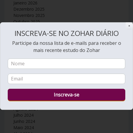
Janeiro 2026
Dezembro 2025
Novembro 2025
Outubro 2025
✕
Setembro 2025
INSCREVA-SE NO ZOHAR DIÁRIO
Agosto 2025
Julho 2025
Participe da nossa lista de e-mails para receber o
Junho 2025
mais recente estudo do Zohar
Maio 2025
Abril 2025
Março 2025
Fevereiro 2025
Janeiro 2025
Dezembro 2024
Novembro 2024
Outubro 2024
Setembro 2024
Agosto 2024
Julho 2024
Junho 2024
Maio 2024