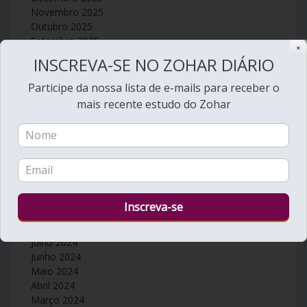
Novembro 2025
Outubro 2025
Setembro 2025
✕
Agosto 2025
INSCREVA-SE NO ZOHAR DIÁRIO
Julho 2025
Junho 2025
Participe da nossa lista de e-mails para receber o
Maio 2025
mais recente estudo do Zohar
Abril 2025
Março 2025
Fevereiro 2025
Janeiro 2025
Dezembro 2024
Novembro 2024
Outubro 2024
Setembro 2024
Agosto 2024
Julho 2024
Junho 2024
Maio 2024
Abril 2024
Março 2024