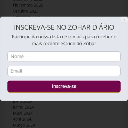
Novembro 2025
Outubro 2025
Setembro 2025
✕
Agosto 2025
INSCREVA-SE NO ZOHAR DIÁRIO
Julho 2025
Junho 2025
Participe da nossa lista de e-mails para receber o
Maio 2025
mais recente estudo do Zohar
Abril 2025
Março 2025
Fevereiro 2025
Janeiro 2025
Dezembro 2024
Novembro 2024
Outubro 2024
Setembro 2024
Agosto 2024
Julho 2024
Junho 2024
Maio 2024
Abril 2024
Março 2024