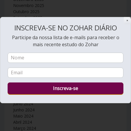
Novembro 2025
Outubro 2025
Setembro 2025
✕
Agosto 2025
INSCREVA-SE NO ZOHAR DIÁRIO
Julho 2025
Junho 2025
Participe da nossa lista de e-mails para receber o
Maio 2025
mais recente estudo do Zohar
Abril 2025
Março 2025
Fevereiro 2025
Janeiro 2025
Dezembro 2024
Novembro 2024
Outubro 2024
Setembro 2024
Agosto 2024
Julho 2024
Junho 2024
Maio 2024
Abril 2024
Março 2024