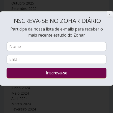
Outubro 2025
Setembro 2025
Agosto 2025
✕
INSCREVA-SE NO ZOHAR DIÁRIO
Julho 2025
Junho 2025
Participe da nossa lista de e-mails para receber o
Maio 2025
mais recente estudo do Zohar
Abril 2025
Março 2025
Fevereiro 2025
Janeiro 2025
Dezembro 2024
Novembro 2024
Outubro 2024
Setembro 2024
Agosto 2024
Julho 2024
Junho 2024
Maio 2024
Abril 2024
Março 2024
Fevereiro 2024