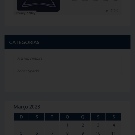
CATEGORIAS
ZOHAR DIÁRIO
Zohar Sparks
Março 2023
D
S
T
Q
Q
S
S
1
2
3
4
5
6
7
8
9
10
11