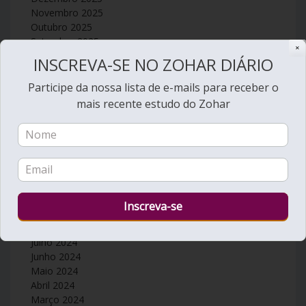
Novembro 2025
Outubro 2025
Setembro 2025
✕
Agosto 2025
INSCREVA-SE NO ZOHAR DIÁRIO
Julho 2025
Junho 2025
Participe da nossa lista de e-mails para receber o
Maio 2025
mais recente estudo do Zohar
Abril 2025
Março 2025
Fevereiro 2025
Janeiro 2025
Dezembro 2024
Novembro 2024
Outubro 2024
Setembro 2024
Agosto 2024
Julho 2024
Junho 2024
Maio 2024
Abril 2024
Março 2024