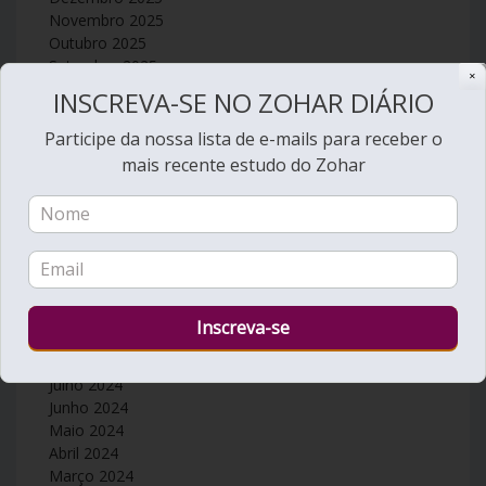
Novembro 2025
Outubro 2025
Setembro 2025
✕
Agosto 2025
INSCREVA-SE NO ZOHAR DIÁRIO
Julho 2025
Junho 2025
Participe da nossa lista de e-mails para receber o
Maio 2025
mais recente estudo do Zohar
Abril 2025
Março 2025
Fevereiro 2025
Janeiro 2025
Dezembro 2024
Novembro 2024
Outubro 2024
Setembro 2024
Agosto 2024
Julho 2024
Junho 2024
Maio 2024
Abril 2024
Março 2024