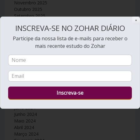
Novembro 2025
Outubro 2025
Setembro 2025
✕
Agosto 2025
INSCREVA-SE NO ZOHAR DIÁRIO
Julho 2025
Junho 2025
Participe da nossa lista de e-mails para receber o
Maio 2025
mais recente estudo do Zohar
Abril 2025
Março 2025
Fevereiro 2025
Janeiro 2025
Dezembro 2024
Novembro 2024
Outubro 2024
Setembro 2024
Agosto 2024
Julho 2024
Junho 2024
Maio 2024
Abril 2024
Março 2024