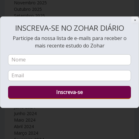
Novembro 2025
Outubro 2025
Setembro 2025
✕
Agosto 2025
INSCREVA-SE NO ZOHAR DIÁRIO
Julho 2025
Junho 2025
Participe da nossa lista de e-mails para receber o
Maio 2025
mais recente estudo do Zohar
Abril 2025
Março 2025
Fevereiro 2025
Janeiro 2025
Dezembro 2024
Novembro 2024
Outubro 2024
Setembro 2024
Agosto 2024
Julho 2024
Junho 2024
Maio 2024
Abril 2024
Março 2024