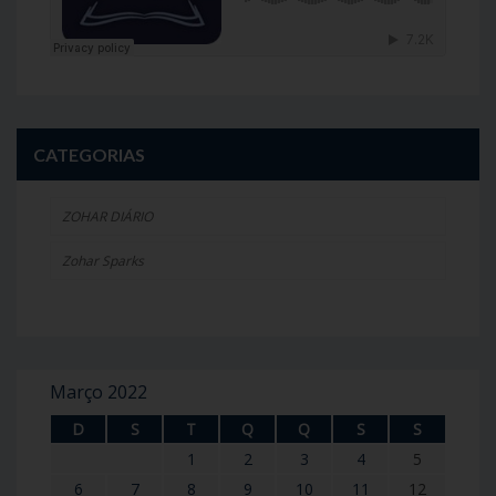
CATEGORIAS
ZOHAR DIÁRIO
Zohar Sparks
Março 2022
D
S
T
Q
Q
S
S
1
2
3
4
5
6
7
8
9
10
11
12