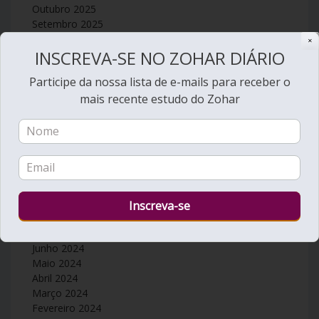
Outubro 2025
Setembro 2025
Agosto 2025
✕
INSCREVA-SE NO ZOHAR DIÁRIO
Julho 2025
Junho 2025
Participe da nossa lista de e-mails para receber o
Maio 2025
mais recente estudo do Zohar
Abril 2025
Março 2025
Fevereiro 2025
Janeiro 2025
Dezembro 2024
Novembro 2024
Outubro 2024
Setembro 2024
Agosto 2024
Julho 2024
Junho 2024
Maio 2024
Abril 2024
Março 2024
Fevereiro 2024