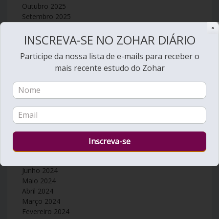
Outubro 2025
Setembro 2025
Agosto 2025
✕
INSCREVA-SE NO ZOHAR DIÁRIO
Julho 2025
Junho 2025
Participe da nossa lista de e-mails para receber o
Maio 2025
mais recente estudo do Zohar
Abril 2025
Março 2025
Fevereiro 2025
Janeiro 2025
Dezembro 2024
Novembro 2024
Outubro 2024
Setembro 2024
Agosto 2024
Julho 2024
Junho 2024
Maio 2024
Abril 2024
Março 2024
Fevereiro 2024