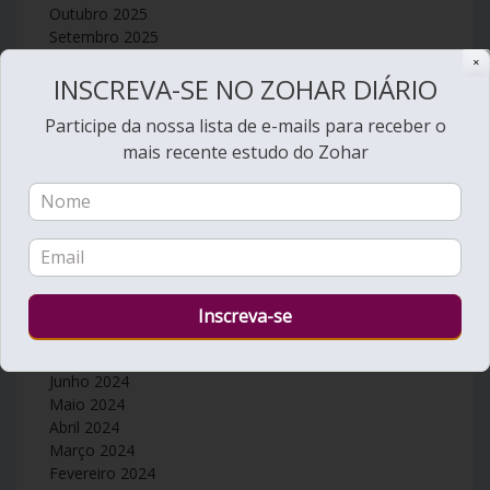
Outubro 2025
Setembro 2025
Agosto 2025
✕
INSCREVA-SE NO ZOHAR DIÁRIO
Julho 2025
Junho 2025
Participe da nossa lista de e-mails para receber o
Maio 2025
mais recente estudo do Zohar
Abril 2025
Março 2025
Fevereiro 2025
Janeiro 2025
Dezembro 2024
Novembro 2024
Outubro 2024
Setembro 2024
Agosto 2024
Julho 2024
Junho 2024
Maio 2024
Abril 2024
Março 2024
Fevereiro 2024