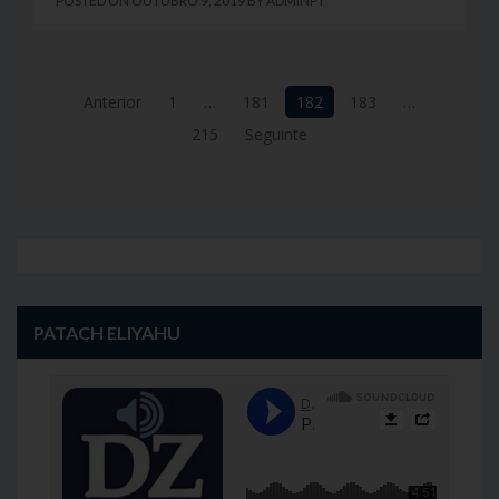
POSTED ON
OUTUBRO 9, 2019
BY
ADMINPT
Anterior
1
…
181
182
183
…
Navegação
215
Seguinte
de
artigos
PATACH ELIYAHU