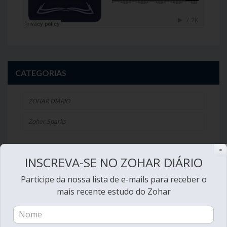
CATEGORIAS
ZOHAR DIÁRIO
Zohar Sparks
✕
INSCREVA-SE NO ZOHAR DIÁRIO
Participe da nossa lista de e-mails para receber o
Agosto 2026
mais recente estudo do Zohar
D
S
T
Q
Q
S
S
1
2
3
4
5
6
7
8