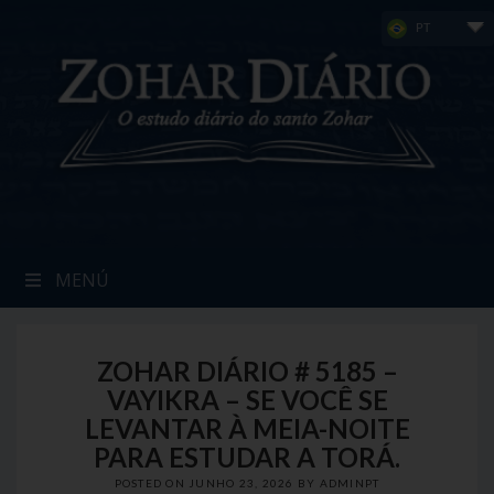
Skip
PT
to
content
MENÚ
ZOHAR DIÁRIO # 5185 –
VAYIKRA – SE VOCÊ SE
LEVANTAR À MEIA-NOITE
PARA ESTUDAR A TORÁ.
POSTED ON
JUNHO 23, 2026
BY
ADMINPT