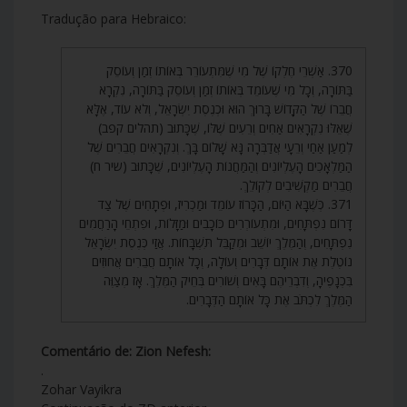
Tradução para Hebraico:
370. אַשְׁרֵי חֶלְקוֹ שֶׁל מִי שֶׁמִּתְעוֹרֵר בְּאוֹתוֹ זְמַן וְעוֹסֵק
בַּתּוֹרָה, וְכָל מִי שֶׁעוֹמֵד בְּאוֹתוֹ זְמַן וְעוֹסֵק בַּתּוֹרָה, נִקְרָא
חֲבֵרוֹ שֶׁל הַקָּדוֹשׁ בָּרוּךְ הוּא וּכְנֶסֶת יִשְׂרָאֵל, וְלֹא עוֹד, אֶלָּא
שֶׁאֵלּוּ נִקְרָאִים אַחִים וְרֵעִים שֶׁלּוֹ, שֶׁכָּתוּב (תהלים קפב)
לְמַעַן אַחַי וְרֵעָי אֲדַבְּרָה נָּא שָׁלוֹם בָּךְ. וְנִקְרָאִים חֲבֵרִים שֶׁל
הַמַּלְאָכִים הָעֶלְיוֹנִים וְהַמַּחֲנוֹת הָעֶלְיוֹנִים, שֶׁכָּתוּב (שיר ח)
חֲבֵרִים מַקְשִׁיבִים לְקוֹלֵךְ.
371. כְּשֶׁבָּא הַיּוֹם, הַכָּרוֹז עוֹמֵד וּמַכְרִיז, וּפְתָחִים שֶׁל צַד
דָּרוֹם נִפְתָּחִים, וּמִתְעוֹרְרִים כּוֹכָבִים וּמַזָּלוֹת, וּפִתְחֵי הָרַחֲמִים
נִפְתָּחִים, וְהַמֶּלֶךְ יוֹשֵׁב וּמְקַבֵּל תִּשְׁבָּחוֹת. אֲזַי כְּנֶסֶת יִשְׂרָאֵל
נוֹטֶלֶת אֶת אוֹתָם דְּבָרִים וְעוֹלָה, וְכָל אוֹתָם חֲבֵרִים אֲחוּזִים
בִּכְנָפֶיהָ, וְדִבְרֵיהֶם בָּאִים וְשׁוֹרִים בְּחֵיק הַמֶּלֶךְ. אָז מְצַוֶּה
הַמֶּלֶךְ לִכְתֹּב אֶת כָּל אוֹתָם הַדְּבָרִים.
Comentário de: Zion Nefesh:
.
Zohar Vayikra