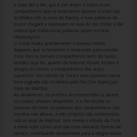
e sobe até o Rei, que é Zeir Anpin. E todos esses
companheiros que se levantaram durante a noite são
acolhidos sob as asas da Rainha, e suas palavras de
louvor chegam e repousam no seio do Rei. Então o Rei
ordena que todas essas palavras sejam escritas.
Observações:
O Zohar exalta grandemente o imenso mérito
daqueles que se levantam à meia-noite para estudar
Torá. Eles se tornam companheiros tanto do Santo,
bendito seja Ele, quanto da Knesset Yisrael, irmãos e
amigos do Divino, e companheiros dos anjos
supremos. Seu estudo da Torá e seus louvores nessa
hora sagrada são recebidos pelo Rei (Zeir Anpin) por
meio de Malchut.
Ao amanhecer, os portões da misericórdia se abrem,
os corpos celestes despertam, e o Rei recebe os
louvores da noite. As palavras dos companheiros são
inscritas nas alturas, e eles próprios são sustentados
sob as asas de Malchut. Isso revela o estudo da Torá
à meia-noite como uma das mais elevadas formas de
serviço, contribuindo diretamente para a alegria divina