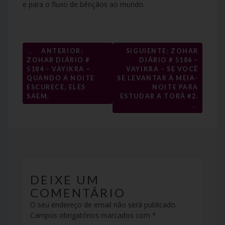
e para o fluxo de bênçãos ao mundo.
←
ANTERIOR:
SIGUIENTE: ZOHAR
Navegação
ZOHAR DIÁRIO #
DIÁRIO # 5186 –
5184 – VAYIKRA –
VAYIKRA – SE VOCÊ
de
QUANDO A NOITE
SE LEVANTAR À MEIA-
ESCURECE, ELES
NOITE PARA
artigos
SAEM.
ESTUDAR A TORÁ #2.
→
DEIXE UM
COMENTÁRIO
O seu endereço de email não será publicado.
Campos obrigatórios marcados com
*