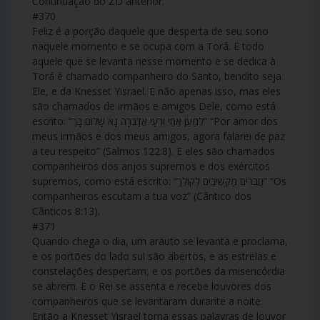
Continuação do ZD anterior.
#370
Feliz é a porção daquele que desperta de seu sono
naquele momento e se ocupa com a Torá. E todo
aquele que se levanta nesse momento e se dedica à
Torá é chamado companheiro do Santo, bendito seja
Ele, e da Knesset Yisrael. E não apenas isso, mas eles
são chamados de irmãos e amigos Dele, como está
escrito: “לְמַעַן אַחַי וְרֵעָי אֲדַבְּרָה נָא שָׁלוֹם בָּךְ” “Por amor dos
meus irmãos e dos meus amigos, agora falarei de paz
a teu respeito” (Salmos 122:8). E eles são chamados
companheiros dos anjos supremos e dos exércitos
supremos, como está escrito: “חֲבֵרִים מַקְשִׁיבִים לְקוֹלֵךְ” “Os
companheiros escutam a tua voz” (Cântico dos
Cânticos 8:13).
#371
Quando chega o dia, um arauto se levanta e proclama,
e os portões do lado sul são abertos, e as estrelas e
constelações despertam, e os portões da misericórdia
se abrem. E o Rei se assenta e recebe louvores dos
companheiros que se levantaram durante a noite.
Então a Knesset Yisrael toma essas palavras de louvor