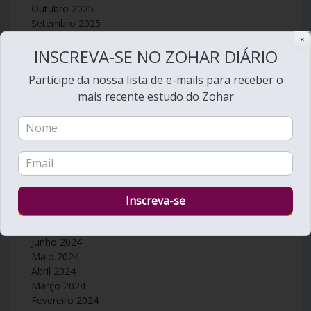
Outubro 2025
Setembro 2025
Agosto 2025
✕
INSCREVA-SE NO ZOHAR DIÁRIO
Julho 2025
Junho 2025
Participe da nossa lista de e-mails para receber o
Maio 2025
mais recente estudo do Zohar
Abril 2025
Março 2025
Fevereiro 2025
Janeiro 2025
Dezembro 2024
Novembro 2024
Outubro 2024
Setembro 2024
Agosto 2024
Julho 2024
Junho 2024
Maio 2024
Abril 2024
Março 2024
Fevereiro 2024