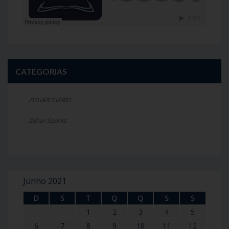
CATEGORIAS
ZOHAR DIÁRIO
Zohar Sparks
Junho 2021
D
S
T
Q
Q
S
S
1
2
3
4
5
6
7
8
9
10
11
12